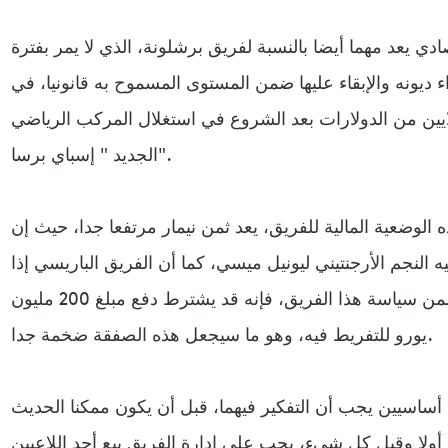
ي يعد مهما أيضا بالنسبة لفريق برشلونة، الذي لا يمر بفترة
 ديونه والإبقاء عليها ضمن المستوى المسموح به قانونيا، في
يين من الدولارات بعد الشروع في استغلال المركب الرياضي
الجديد " إسباي برسا".
لوضعية المالية للفريق، يعد ثمن نيمار مرتفعا جدا، حيث إن
 النجم الأرجنتيني ليونيل ميسي، كما أن الفريق الباريسي إذا
قبل ببيع نيمار، وهو أمر لا يدخل ضمن سياسة هذا الفريق، فإنه قد يشترط دفع مبلغ 200 مليون
يورو للتفريط فيه، وهو ما سيجعل هذه الصفقة ضخمة جدا.
ساسيين يجب أن التفكير فيهما، قبل أن يكون ممكنا الحديث
أولا وقبل كل شيء، يجب على إدارة الفريق بيع أحد اللاعبين