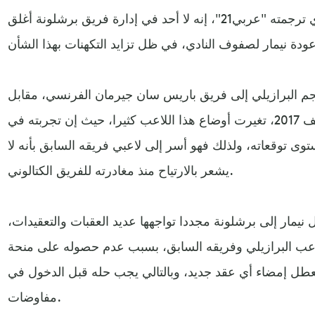
وقالت الصحيفة، في تقريرها الذي ترجمته "عربي21"، إنه لا أحد في إدارة فريق برشلونة أغلق
نجم البرازيلي إلى فريق باريس سان جيرمان الفرنسي، مقابل
مبلغ 222 مليون دولار في صيف 2017، تغيرت أوضاع هذا اللاعب كثيرا، حيث إن تجربته في
ى توقعاته، ولذلك فهو أسر إلى لاعبي فريقه السابق بأنه لا
يشعر بالارتياح منذ مغادرته للفريق الكتالوني.
نيمار إلى برشلونة مجددا تواجهها عديد العقبات والتعقيدات،
لاعب البرازيلي وفريقه السابق، بسبب عدم حصوله على منحة
يعطل إمضاء أي عقد جديد، وبالتالي يجب حله قبل الدخول في
مفاوضات.