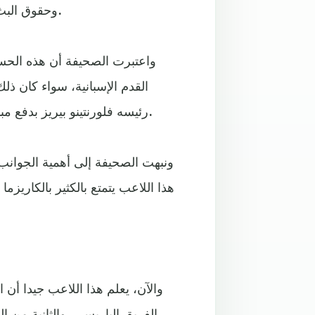
وحقوق البث التلفزيوني، وقد بات ميسي الآن السفير الوحيد للترويج لليغا.
واعتبرت الصحيفة أن هذه الحساب
القدم الإسبانية، سواء كان ذل
رئيسه فلورنتينو بيريز بدفع مبالغ كبيرة خلال الفترة الماضية، كأنه ينتظر القيام بصفقة كبرى.
ونبهت الصحيفة إلى أهمية الجوانب 
هذا اللاعب يتمتع بالكثير بالكاريز
والآن، يعلم هذا اللاعب جيدا أن 
الفريق الباريسي، والثانية من ال