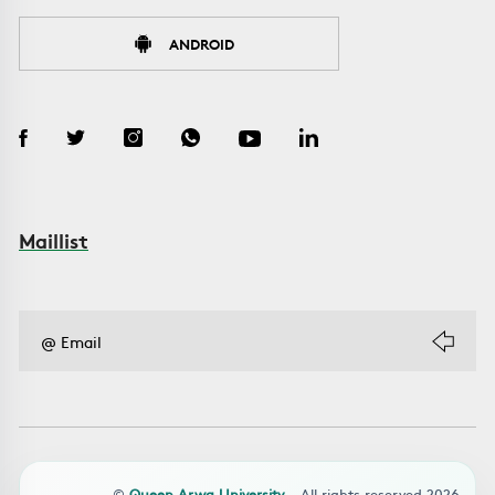
ANDROID
Maillist
©
Queen Arwa University
- All rights reserved 2026