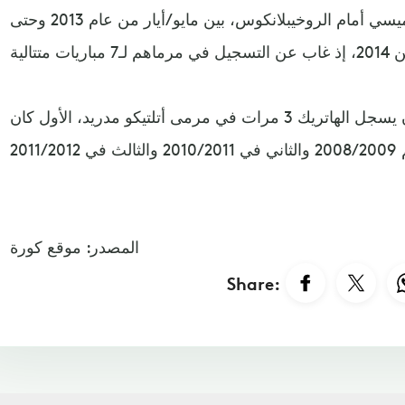
وكانت أكثر فترة جفاف تهديفي لميسي أمام الروخيبلانكوس، بين مايو/أيار من عام 2013 وحتى
بينما استطاع البرغوث الأرجنتيني أن يسجل الهاتريك 3 مرات في مرمى أتلتيكو مدريد، الأول كان
المصدر: موقع كورة
Share: