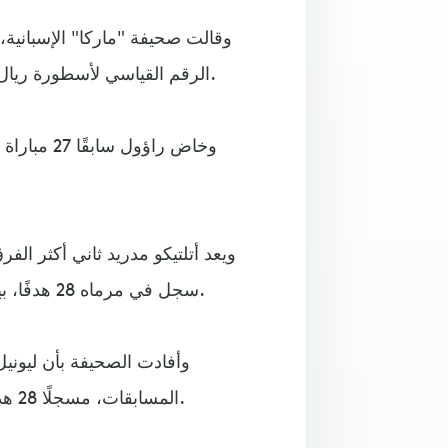
وقالت صحيفة "ماركا" الإسبانية،
الرقم القياسي لأسطورة ريال مدريد، راؤول جونزاليس، بـ17 انتصارا على الأتلتي في الليجا.
ويعد أتلتيكو مدريد ثاني أكثر ال
سجل في مرماه 28 هدفًا، بينما يعد إشبيلية هو الخصم المفضل للأرجنتيني برصيد 32 هدفا.
المسابقات، مسجلًا 28 هدفًا، أي أنه الخطر الأكبر على دفاعات الفريق العاصمي، اليوم.