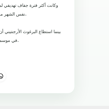
نفس الشهر من 2014، إذ غاب عن التسجيل في مرماهم لـ7 مباريات متتالية.
في موسم 2008/2009 والثاني في 2010/2011 والثالث في 2011/2012.