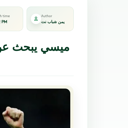
sh time
Author
يمن شباب نت
2 PM
ميسي يبحث عن 