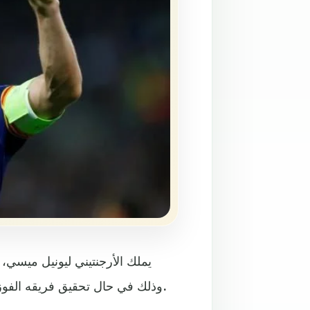
يملك الأرجنتيني ليونيل ميسي،
وذلك في حال تحقيق فريقه الفوز على مضيفه أتلتيكو مدريد، اليوم، في الجولة 13 من البطولة.