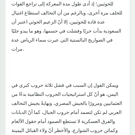
للحوثيين؛ إذ أدى طول مدة المعركة إلى تراجع القوات
للخلف مرة أخرى، وبالرغم من أن التحالف استطاع اغتيال
عدة قادة للحوثيين، إلا أنّ الزعيم الحوثي اعتبر أن
السعودية بدأت حربًا وفشلت في حسمها، وهو ما يبدو جليًا
في الصواريخ البالستية التي عبرت سماء الرياض عدة
مرات.
ويمكن القول إن السبب في فشل ثلاثة حروب كبرى في
اليمن، هو أنّ كل استراتيجيات الحروب النظامية بدءًا من
العثمانيين ومرورًا بالجيش المصري، ونهايةً بجيش التحالف
العربي لم تكن لتصمد أمام حروب الجبال، كما أنّ الدبابات
والفرق العسكرية لا تستطع الصمود أمام حقول الألغام
وكمائن حروب الشوارع، والأخطر أنّ ولاء القبائل اليمينة