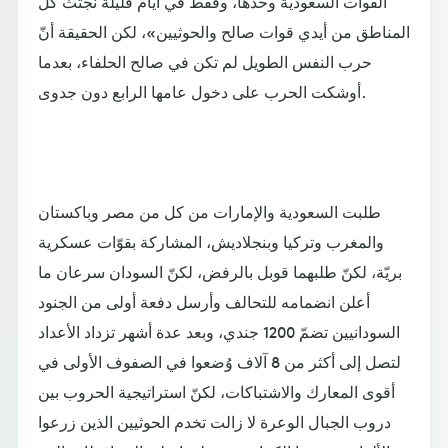
القوات السعودية وحدها، وفقط في أيام قليلة نجتث كل
المناطق من أيدي قوات صالح والحوثيين»، لكن الحقيقة أنّ
حرب النفس الطويل لم تكن في صالح الحلفاء، بعدما
أوشكت الحرب على دخول عامها الرابع دون جدوى.
طلبت السعودية والإمارات من كل من مصر وباكستان
والمغرب وتركيا وبنجلاديش، المشاركة بقوّات عسكرية
بريّة، لكنّ طلبهما قوبل بالرفض، لكنّ السودان سرعان ما
أعلن انضمامه للتحالف وأرسل دفعة أولى من الجنود
السودانيين تضمّ 1200 جندي، وبعد عدة أشهر تزداد الأعداد
لتصل إلى أكثر من 8 آلاف وُضعوا في الصفوف الأولى في
أقوى المعارك والاشتباكات، لكنّ استراتيجية الحروب بين
دروب الجبال الوعرة لا زالت تخدم الحوثيين الذين زرعوا