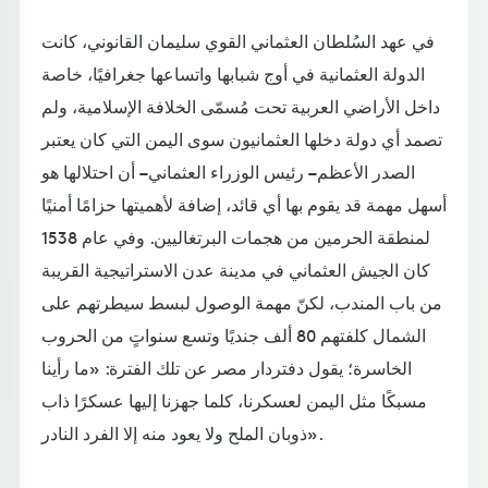
في عهد السُلطان العثماني القوي سليمان القانوني، كانت
الدولة العثمانية في أوج شبابها واتساعها جغرافيًا، خاصة
داخل الأراضي العربية تحت مُسمّى الخلافة الإسلامية، ولم
تصمد أي دولة دخلها العثمانيون سوى اليمن التي كان يعتبر
الصدر الأعظم – رئيس الوزراء العثماني – أن احتلالها هو
أسهل مهمة قد يقوم بها أي قائد، إضافة لأهميتها حزامًا أمنيًا
لمنطقة الحرمين من هجمات البرتغاليين. وفي عام 1538
كان الجيش العثماني في مدينة عدن الاستراتيجية القريبة
من باب المندب، لكنّ مهمة الوصول لبسط سيطرتهم على
الشمال كلفتهم 80 ألف جنديًا وتسع سنواتٍ من الحروب
الخاسرة؛ يقول دفتردار مصر عن تلك الفترة: «ما رأينا
مسبكًا مثل اليمن لعسكرنا، كلما جهزنا إليها عسكرًا ذاب
ذوبان الملح ولا يعود منه إلا الفرد النادر».