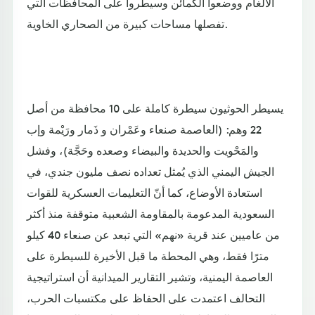
الألغام ووضعوا الكمائن وسيطروا على المحافظات التي
تفصلها مساحات كبيرة من الصحاري الخاوية.
يسيطر الحوثيون سيطرة كاملة على 10 محافظة من أصل
22 وهم: (العاصمة صنعاء وعَمْران و ذَمار ورَيْمة وإب
والمَحْويت والحديدة والبيضاء وصعده وحَجَّة)، وفشل
الجيش اليمني الذي يُمثل تعداده نصف مليون جندي، في
استعادة الأوضاع، كما أنّ التعليمات العسكرية للقوات
السعودية المدعومة بالمقاومة الشعبية متوقفة منذ أكثر
من عاميين عند قرية «نهم» التي تبعد عن صنعاء 40 كيلو
مترًا فقط، وهي المحطة ما قبل الأخيرة للسيطرة على
العاصمة اليمنية، وتشير التقارير الميدانية أن استراتيجية
التحالف اعتمدت على الحفاظ على مكتسبات الحرب،