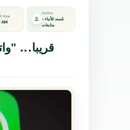
Author
sh time
مُسند للأنباء -
2 AM
متابعات
قريبا... "و