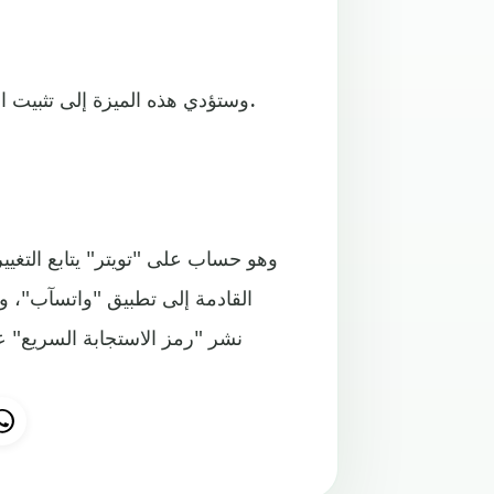
وستؤدي هذه الميزة إلى تثبيت الاسم ورقم الهاتف في قائمة جهات اتصال الهاتف، على الفور.
القادمة إلى تطبيق "واتسآب"، وا
نشر "رمز الاستجابة السريع" عل