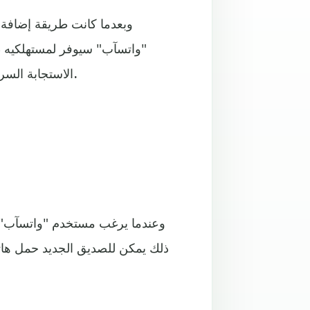
وبعدما كانت طريقة إضافة ب
"واتسآب" سيوفر لمستهلكيه طر
الاستجابة السريع" عبر كاميرا الهاتف، وفقا لصحيفة "ذا إندبندنت" البريطانية.
وعندما يرغب مستخدم "واتسآب" في
ذلك يمكن للصديق الجديد حمل هات