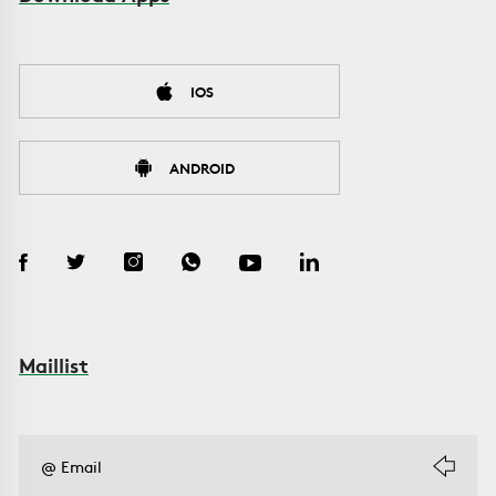
IOS
ANDROID
Maillist