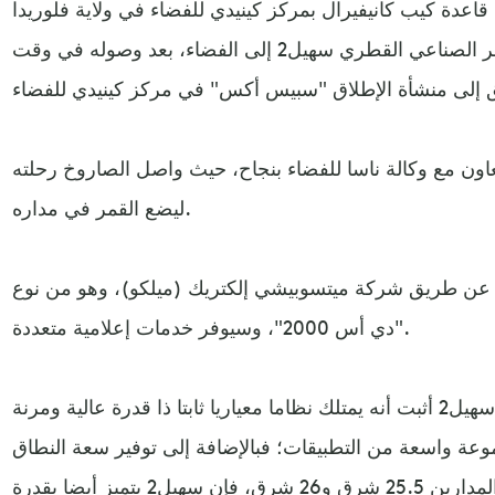
الصاروخ "فالكون9" من قاعدة كيب كانيفيرال بمركز كينيدي للفضاء في ولاية فلوريدا
الأميركية، حاملا على متنه القمر الصناعي القطري سهيل2 إلى الفضاء، بعد وصوله في وقت
اون مع وكالة ناسا للفضاء بنجاح، حيث واصل الصاروخ رحلته
ليضع القمر في مداره.
يع القمر الصناعي سهيل 2 تم عن طريق شركة ميتسوبيشي إلكتريك (ميلكو)، وهو من نوع
"دي أس 2000"، وسيوفر خدمات إعلامية متعددة.
وقالت وكالة الأنباء القطرية إن سهيل2 أثبت أنه يمتلك نظاما معياريا ثابتا ذا قدرة عالية ومرنة
ة واسعة من التطبيقات؛ فبالإضافة إلى توفير سعة النطاق (كيه يو KU) لدعم البث
المتزايد للمناطق المجاورة عبر المدارين 25.5 شرق و26 شرق، فإن سهيل2 يتميز أيضا بقدرة