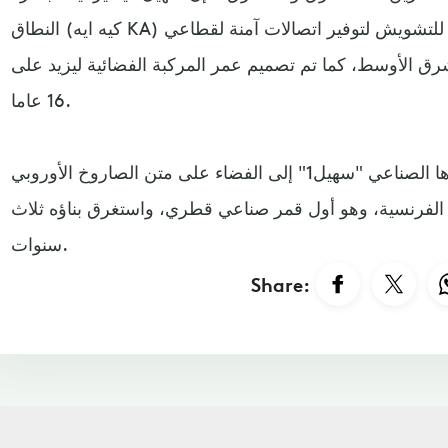
النطاق (كيه ايه KA) متعدد الإرسال بقدرات مضادة للتشويش لتوفير اتصالات آمنة لقطاعي
رق الأوسط، كما تم تصميم عمر المركبة الفضائية ليزيد على
16 عاما.
وكانت قطر أطلقت عام 2013 قمرها الصناعي "سهيل1" إلى الفضاء على متن الصاروخ الأوروبي
 غيانا الفرنسية، وهو أول قمر صناعي قطري، واستغرق بناؤه ثلاث
سنوات.
Share: