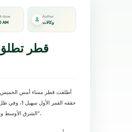
sh time
Author
وكالات
0 AM
قطر تطلق ق
حققه القمر ا
الشرق الأوسط وشمال أفريقيا، وفقا للموقع الإلكتروني لمؤسسة "سهيل سات".