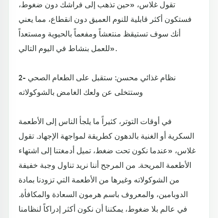
تقول غلاس، «حين تذهب إلى فراشك دون ضغوط،
فستكون أكثر قابلية للنوم العميق دون انقطاع، مما يعني
أنك سوف تستيقظ منتعشاً ومفعماً بالحيوية ومستعداً
للعمل بنشاط في اليوم التالي».
2- نظام غذائي محسن: ستقبل على الطعام الصحي
وستتخلى عن ولعك الغامض بالشوكولاته
في أوقات التوتر، كثيراً ما يلجأ الناس إلى الأطعمة
السكرية أو الغنية بالدهون كطريقة لمواجهة الإجهاد. تقول
غلاس، «عندما نكون تحت ضغط، تميل أدمغتنا إلى اشتهاء
الأطعمة المريحة. من المرجح أننا نريد تناول وجبة خفيفة
من الشوكولاته وغيرها من الأطعمة التي تزودنا بمادة
الدوبامين، والمعروف باسم هرمون السعادة والمكافأة.
في عالم بلا ضغوط، يمكننا أن نكون أكثر إدراكاً لنظامنا