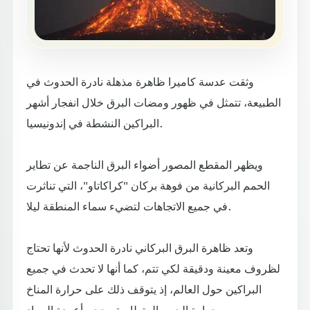
وثقت عدسة كاميرا ظاهرة مذهلة نادرة الحدوث في
الطبيعة، تتمثل في ظهور ومضات البرق خلال انفجار أشهر
البراكين النشطة في إندونيسيا.
ويظهر المقطع المصور أضواء البرق الناجمة عن تطاير
الحمم البركانية من فوهة بركان "كراكاتاو"، التي تناثرت
في جميع الاتجاهات لتضيء سماء المنطقة ليلا.
وتعد ظاهرة البرق البركاني نادرة الحدوث لأنها تحتاج
لظروف معينة ودقيقة لكي تتم، كما أنها لا تحدث في جميع
البراكين حول العالم، إذ يتوقف ذلك على حرارة المناخ
وحرارة الحمم المتطايرة وحجم أعمدة الرماد.