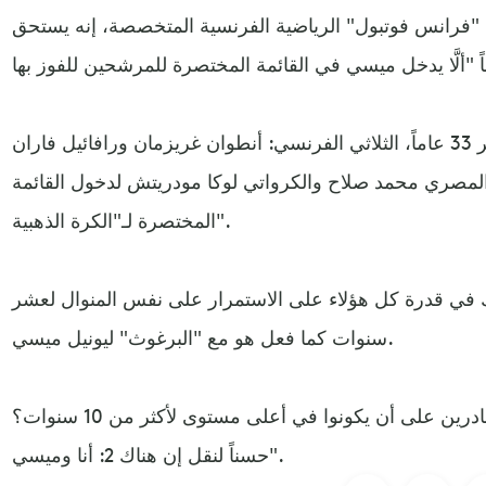
 "فرانس فوتبول" الرياضية الفرنسية المتخصصة، إنه يستحق
ورشح "الدون"، البالغ من العُمر 33 عاماً، الثلاثي الفرنسي: أنطوان غريزمان ورافائيل فاران
: المصري محمد صلاح والكرواتي لوكا مودريتش لدخول القائمة
المختصرة لـ"الكرة الذهبية".
ك في قدرة كل هؤلاء على الاستمرار على نفس المنوال لعشر
سنوات كما فعل هو مع "البرغوث" ليونيل ميسي.
وتابع موضحاً: "كم عدد اللاعبين القادرين على أن يكونوا في أعلى مستوى لأكثر من 10 سنوات؟
حسناً لنقل إن هناك 2: أنا وميسي".