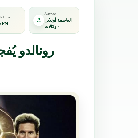
Author
sh time
العاصمة أونلاين
6 PM
- وكالات
رونالدو يُ