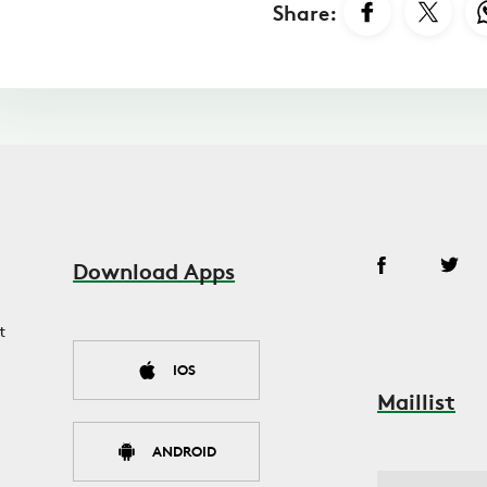
Share:
Download Apps
t
IOS
Maillist
ANDROID