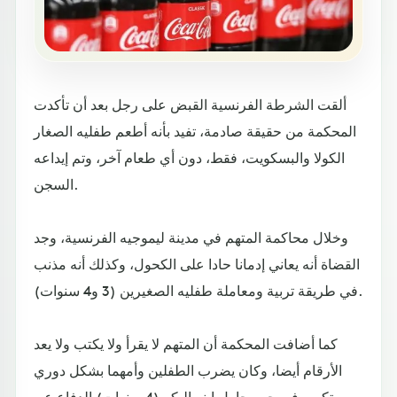
ألقت الشرطة الفرنسية القبض على رجل بعد أن تأكدت
المحكمة من حقيقة صادمة، تفيد بأنه أطعم طفليه الصغار
الكولا والبسكويت، فقط، دون أي طعام آخر، وتم إيداعه
السجن.
وخلال محاكمة المتهم في مدينة ليموجيه الفرنسية، وجد
القضاة أنه يعاني إدمانا حادا على الكحول، وكذلك أنه مذنب
في طريقة تربية ومعاملة طفليه الصغيرين (3 و4 سنوات).
كما أضافت المحكمة أن المتهم لا يقرأ ولا يكتب ولا يعد
الأرقام أيضا، وكان يضرب الطفلين وأمهما بشكل دوري
ومتكرر، في حين حاول ابنه البكر (4 سنوات) الدفاع عن