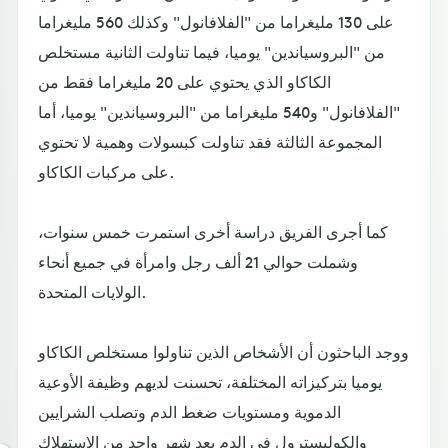
على 130 مليغراما من "الفلافانول" وكذلك 560 مليغراما
من "البروسياندين" يوميا، فيما تناولت الثانية مستخلص
الكاكاو الذي يحتوي على 20 مليغراما فقط من
"الفلافانول" و540 مليغراما من "البروسياندين" يوميا، أما
المجموعة الثالثة فقد تناولت كبسولات وهمية لا تحتوي
على مركبات الكاكاو.
كما أجرى الفريق دراسة أخرى استمرت خمس سنوات،
وشملت حوالي 21 ألف رجل وامرأة في جميع أنحاء
الولايات المتحدة.
ووجد الباحثون أن الأشخاص الذين تناولوا مستخلص الكاكاو
يوميا بتركيزاته المختلفة، تحسنت لديهم وظيفة الأوعية
الدموية ومستويات ضغط الدم وتصلب الشرايين
والكوليسترول في الدم بعد شهر واحد من الاستهلاك