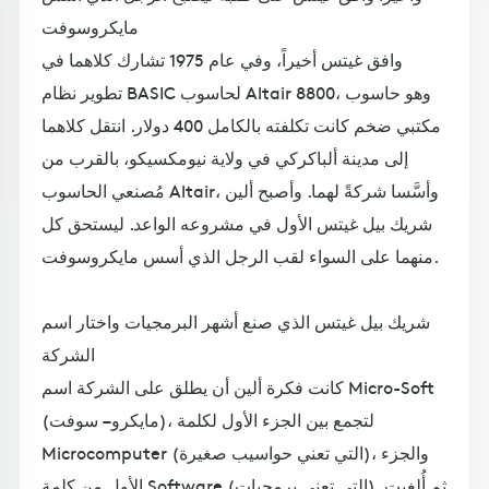
مايكروسوفت
وافق غيتس أخيراً، وفي عام 1975 تشارك كلاهما في
تطوير نظام BASIC لحاسوب Altair 8800، وهو حاسوب
مكتبي ضخم كانت تكلفته بالكامل 400 دولار. انتقل كلاهما
إلى مدينة ألباكركي في ولاية نيومكسيكو، بالقرب من
مُصنعي الحاسوب Altair، وأسَّسا شركةً لهما. وأصبح ألين
شريك بيل غيتس الأول في مشروعه الواعد. ليستحق كل
منهما على السواء لقب الرجل الذي أسس مايكروسوفت.
شريك بيل غيتس الذي صنع أشهر البرمجيات واختار اسم
الشركة
كانت فكرة ألين أن يطلق على الشركة اسم Micro-Soft
(مايكرو – سوفت)، لتجمع بين الجزء الأول لكلمة
Microcomputer (التي تعني حواسيب صغيرة)، والجزء
الأول من كلمة Software (التي تعني برمجيات). ثم أُلغيت