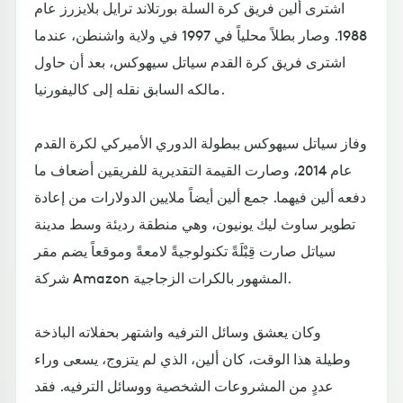
اشترى ألين فريق كرة السلة بورتلاند ترايل بلايزرز عام
1988. وصار بطلاً محلياً في 1997 في ولاية واشنطن، عندما
اشترى فريق كرة القدم سياتل سيهوكس، بعد أن حاول
مالكه السابق نقله إلى كاليفورنيا.
وفاز سياتل سيهوكس ببطولة الدوري الأميركي لكرة القدم
عام 2014، وصارت القيمة التقديرية للفريقين أضعاف ما
دفعه ألين فيهما. جمع ألين أيضاً ملايين الدولارات من إعادة
تطوير ساوث ليك يونيون، وهي منطقة رديئة وسط مدينة
سياتل صارت قِبْلَةً تكنولوجيةً لامعةً وموقعاً يضم مقر
شركة Amazon المشهور بالكرات الزجاجية.
وكان يعشق وسائل الترفيه واشتهر بحفلاته الباذخة
وطيلة هذا الوقت، كان ألين، الذي لم يتزوج، يسعى وراء
عددٍ من المشروعات الشخصية ووسائل الترفيه. فقد