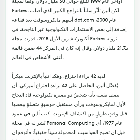
أواخر عام 1999 لتبلغ حوالي 30 مليار دولار، وفقاً لمجلة
Forbes، لكن ألين تأثَّر سلباً بالتراجع الكبير الذي أصاب
أسهم مايكروسوفت بعد فقاعة dot.com عام 2000،
إضافة إلى بعض الاستثمارات التكنولوجية غير الناجحة. في
أكتوبر/تشرين الأول 2018، قدرت مجلة Forbes ثروته
بـ21.7 مليار دولار، وقال إنه كان في المركز 44 ضمن قائمة
أغنى الأشخاص في العالم.
لديه 42 براءة اختراع، وهكذا تنبأ بالإنترنت مبكراً
يُفضِّل ألين، الحاصل على 42 براءة اختراع أميركي، أن
يصف نفسه بأنه شخصٌ ذو بصيرة تكنولوجية قاد النجاح
الأول لمايكروسوفت ورأى مستقبل حوسبةٍ متصلةٍ ببعضها
قبل وقتٍ طويلٍ من اكتشاف الإنترنت. كتب ألين في عمود
نُشر له في مجلة Personal Computing عام 1977، أي
قبل أن تصبح الحواسيب المحمولة شيئاً حقيقياً: «أتوقع أن