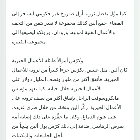
كما موَّل بفضل ثروته أول صاروخ غير حكومي ليسافر إلى
الفضاء. جمع ألين كذلك مجموعة لا تقدر بثمن من التحف
والأعمال الفنية لمونيه، ورودان، وروثكو ليضيفها إلى
مجموعته الكبيرة.
وكرّس أموالاً طائلة للأعمال الخيرية
كان ألين، مثل غيتس، يكرّس جزءاً كبيراً من ثروته للأعمال
الخيرية، فأنفق أكثر من مليار ونصف المليار دولار على
الأعمال الخيرية خلال حياته. كما تعهد مؤسس
مايكروسوفت الراحل بإنفاق أكثر من نصف ثروته على
الأعمال الخيرية. ركَّز ألين مِنَحَهُ، من خلال طرق عديدة،
على علوم الدماغ، وكان ما حفَّزه على ذلك إصابة أمه
بمرض الزهايمر. إضافة إلى ذلك كرّس بول ألين مِنَحِاً من
أجل الجامعات والمكتبات.