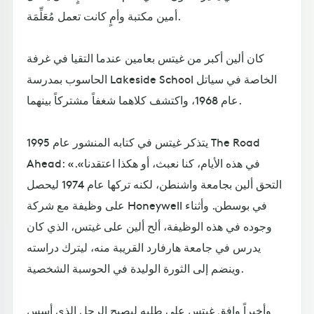
أمين مكتبة وأمٍ كانت تعمل مُعَلِّمَة.
كان ألين أكبر من غيتس بعامين عندما التقيا في غرفة
الحاسوب بمدرسة Lakeside School الخاصة في سياتل
عام 1968، واكتشف كلاهما شغفاً مشتركاً بينهما.
يتذكر غيتس في كتابه المنشور عام 1995 The Road
Ahead: «في هذه الأيام، كنا نعبث، أو هكذا اعتقدنا».
التحق ألين بجامعة واشنطن، لكنه تركها عام 1974 ليحصل
على وظيفة مع شركة Honeywell في بوسطن. وأثناء
وجوده في هذه الوظيفة، ألح ألين على غيتس، الذي كان
يدرس في جامعة هارفارد القريبة منه، ليترك دراسته
وينضم إلى الثورة الوليدة في الحوسبة الشخصية.
وأخيراً وافق غيتس على طلبه ليصبح الرجل الذي أسس