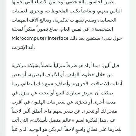
يصير الحاسوب الشخصي نوعاً من الأشياء التي يحملها
الناس معهم، وصاحباً يكتب الملحوظات، ويجري العمليات
الحسابية، ويقدم تنبيهات تذكيرية، ويعالج آلاف المهمات
الشخصية». في نفس العام، صاغ تصوراً مبكراً لمجلة
Microcomputer Interface حول شيء سيتضح بعد ذلك
أنه الإنترنت.
قال ألين: «ما أراه هو طرفاً منزلياً متصلاً بشبكة مركزية
من خلال خطوط الهاتف، أو الألياف البصرية، أو بعض
أنظمة الاتصالات الأخرى». وأضاف: «مع ذلك النظام، ربما
يمكنك أن تعرض سيارتك للبيع أو تبحث عن منزل في
مدينة أخرى أو تتحرّى عن سعر نبات الهليون في أقرب
متجر لك أو تتحرى عن سعر سهم ما». أطلق ألين لاحقاً
على هذا الفكرة اسم «عالم متصل بأسلاك»، التي آتت
بثمارها على نطاقٍ واسعٍ لاحقاً. لم يكن هو الوحيد الذي تنبأ