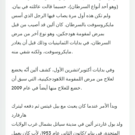
(وهو أحد أنواع السرطان)، حسبما قالت عائلته في بيان.
ولم تكن هذه أول مرة يصاب فيها الرجل الذي أسس
مايكروسوفت بالسرطان. كان ألين قد أصيب من قبل
بمرض لمفومة هودجكين، وهو نوع آخر من مرض
السرطان، في بدايات الثمانينيات وذلك قبل أن يغادر
مايكروسوفت، ولكنه شفي منه.
وفي بدايات أكتوبر/تشرين الأول، كشف ألين أنّه يخضع
لعلاج من مرض اللمفومة اللاهودجكينية، التي سبق أن
خضع للعلاج منها أيضاً في عام 2009.
وبدأ الأمر عندما كان يعبث مع بيل غيتس ثم دفعه ليترك
هارفارد
ولد بول غاردنر ألين في مدينة سياتل بشمال غرب الولايات
المتحدة، في يناير/كانون الثاني عام 1953، لأبٍ كان يعمل