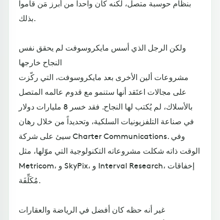
بنظام حوسبة متصل، لكنه كان واحداً من أبرز مَن قاموا
بذلك.
ولكن الرجل الذي أسس مايكروسوفت لم يحقق نفس
النجاح خارجها
مشروعات ألين الأخرى بعد مايكروسوفت، التي ركّزت
على مجالات اعتَقد أنها ستنمو مع قدوم عالمه المتصل
بالأسلاك، لم يُكتب لها النجاح. فقد خسر 8 مليارات دولار
في صناعة التلفزيونيات السلكية، وتحديداً من خلال رهان
سيئ على شركة Charter Communications. وفي
الوقت ذاته شكلت مشروعاته التكنولوجية التي موّلها، مثل
Metricom، و SkyPix، و Interval Research، إخفاقات
مُكَلِّفَة.
غير أنه حظه كان أفضل في الرياضة والعقارات