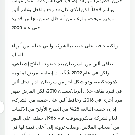
آخرين تعطيهم امتيازات إضافية في الشركة». اعتذر غيتس
وبالمر لاحقاً، لكن الأذى كان قد وقع بالفعل وغادر ألين
مايكروسوفت، بالرغم من أنه ظل ضمن مجلس الإدارة
حتى عام 2000.
ولكنه حافظ على حصته بالشركة والتي جعلته من أثرياء
العالم
تعافى ألين من السرطان بعد خضوعه لعلاج إشعاعي،
ولكن في عام 2009 شُخّصت إصابته بمرض لمفومة
لاهودجكينية، وهو شكل آخر من سرطان الدم. دخل ألين
في فترة نقاهة خلال أبريل/نيسان 2010، لكن المرض ظهر
مرة أخرى في 2018. وحافظ ألين على حصته من الشركة،
إذ إن حصته البالغة 28% من الطرح الأوليّ من الاكتتاب
العام لشركة مايكروسوفت عام 1986، جعلته على الفور
من أصحاب الملايين. وصلت ثروته إلى أعلى قيمة لها في