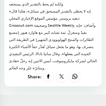
ولكنه لم يحظ بالتقدير الذي يستحقه
«إنه لا يحظى بالتقدير المستحق في سياتل»، هكذا قال
ديفيد بروستر، مؤسس الموقع الإخباري المحلي
Crosscut.com وصحيفة Seattle Weekly. وأضاف: «إنه
بعيدٌ ومنعزلٌ. ثمة تشابه كبير مع هاوارد هيوز (مصنع
الطائرات والمنتج الهولويوودي الشهير) في الطريقة التي
يتصرف بها، وهو ما يجعل سياتل تُقدِّر حقاً الأشياء الكثيرة
الجيدة التي يفعلها». وقال ساتيا نادالا، الرئيس التنفيذي
الحالي لشركة مايكروسوفت، أمس الاثنين إنه رجلٌ «هادئ
ومثابرٌ» غيّر وجه العالم.
Share: