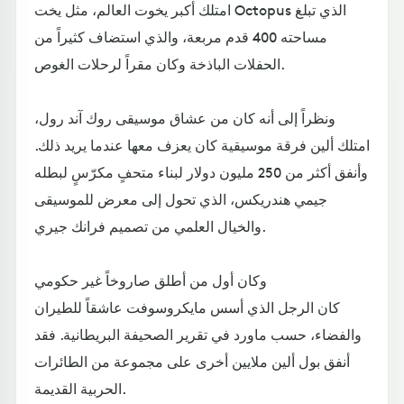
امتلك أكبر يخوت العالم، مثل يخت Octopus الذي تبلغ
مساحته 400 قدم مربعة، والذي استضاف كثيراً من
الحفلات الباذخة وكان مقراً لرحلات الغوص.
ونظراً إلى أنه كان من عشاق موسيقى روك آند رول،
امتلك ألين فرقة موسيقية كان يعزف معها عندما يريد ذلك.
وأنفق أكثر من 250 مليون دولار لبناء متحفٍ مكرّسٍ لبطله
جيمي هندريكس، الذي تحول إلى معرض للموسيقى
والخيال العلمي من تصميم فرانك جيري.
وكان أول من أطلق صاروخاً غير حكومي
كان الرجل الذي أسس مايكروسوفت عاشقاً للطيران
والفضاء، حسب ماورد في تقرير الصحيفة البريطانية. فقد
أنفق بول ألين ملايين أخرى على مجموعة من الطائرات
الحربية القديمة.