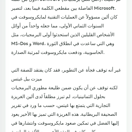
الفاصلة بين مقطعي الكلمة فيما بعد، لتصير Microsoft.
كان ألين مسؤولاً عن العمليات التقنية لمايكروسوفت في
السنوات الثماني الأولى، مما جعله واحداً من أوائل
الأشخاص القليلين الذين استحدثوا أولى البرمجيات، مثل
MS-Dos و Word، وهي التي ساعدت في انطلاق الثورة
الحاسوبية، ودفعت مايكروسوفت لمرتبة الصدارة.
غير أنه توقف فجأة عن التطوير، فقد كان يفتقد للصفة التي
ميزت بيل غيتس
لكنه توقف عن أن يكون ضمن طليعة مطوري البرمجيات
بحلول الثمانينيات. لم تبرز مطلقاً لدى ألين الغريزة
التجارية التي يتمتع بها غيتس، حسب ما ورد في تقرير
الصحيفة البريطانية. هذه الغريزة التي تميز بها الأخير يعود
إليها الفضل في تمكين صعود مايكروسوفت وانتشارها في
كل مكان في العقد الأخير من الألفية الماضية.