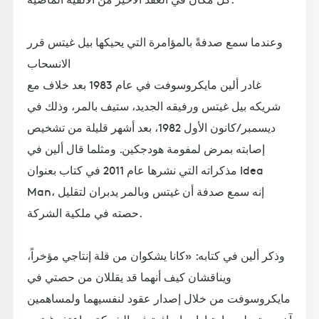
وعندما سمع صدفةً بالمؤامرة التي يحيكها بيل غيتس قرر
الانسحاب
غادر ألين مايكروسوفت في عام 1983 بعد خلاف مع
شريكه بيل غيتس ورفيقه الجديد، ستيف بالمر، وذلك في
ديسمبر/كانون الأول 1982، بعد أشهر قليلة من تشخيص
إصابته بمرض لمفومة هودجكين. ومثلما قال ألين في
مذكراته التي نشرها عام 2011 في كتاب بعنوان Idea
Man، إنه سمع صدفة أن غيتس وبالمر يدبران لتقليل
حصته في ملكية الشركة.
وذكر ألين في كتابه: «كانا يشكوان من قلة إنتاجي مؤخراً،
ويناقشان كيف أنهما قد يقللان من حصتي في
مايكروسوفت من خلال إصدار عقود لنفسيهما ولمساهمين