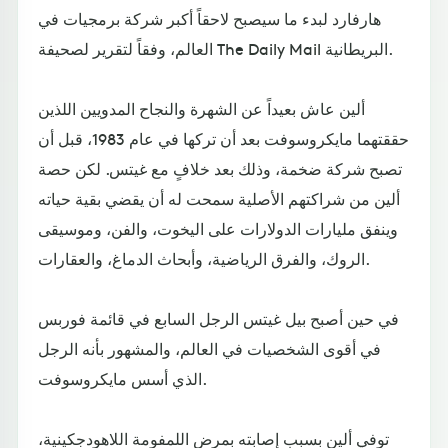
هارفارد لبدء ما سيصبح لاحقاً أكبر شركة برمجيات في
العالم، وفقاً لتقرير لصحيفة The Daily Mail البريطانية.
ألين عاش بعيداً عن الشهرة والنجاح المدويين اللذين
حققتهما مايكروسوفت بعد أن تركها في عام 1983، قبل أن
تصبح شركة ضخمة، وذلك بعد خلافٍ مع غيتس. لكن حصة
ألين من شراكتهم الأصلية سمحت له أن يقضي بقية حياته
وينفق مليارات الدولارات على اليخوت، والفن، وموسيقى
الروك، والفرق الرياضية، وأبحاث الدماغ، والعقارات.
في حين أصبح بيل غيتس الرجل السابع في قائمة فوربس
في أقوى الشخصيات في العالم، والمشهور بأنه الرجل
الذي أسس مايكروسوفت.
توفي ألين بسبب إصابته بمرض اللمفومة اللاهودجكينية،