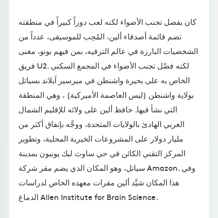
كان يفضل تجنب الأضواء لكنه لعب دوراً كبيراً في منطقته
تضم قائمة أصدقاء ألين، المُحِب للموسيقى، عدداً من
الشخصيات البارزة في عالم الترفيه، بمن فيهم بونو، مغنى
فريق U2. لكنه فضّل تجنب الأضواء في المجمع السكني
الخاص به على بحيرة واشنطن في ميرسير آيلاند بسياتل
بولاية واشنطن (ليس العاصمة الأميركية) ، وهي المنطقة
التي نشأ فيها. حافظ ألين على ولائه للإقليم الشمال
الغربي الهادئ بالولايات المتحدة، ووجَّه بإنفاق أكثر من
مليار دولار على المشروعات الخيرية المحلية، وتطوير
المركز التقني الكائن في حي ساوث ليك يونيون بمدينة
سياتل، وهو المكان الذي يضم مقر شركة Amazon. وفي
هذا المكان شيَّد ألين مقرات معهده الخاص لدراسات
الدماغ Allen Institute for Brain Science.