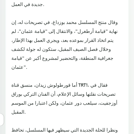
جديدة في العمل.
وقال منتج المسلسل محمد بوزداغ، في تصريحات له، إن
نهاية "قيامة أرطغرل"، والانتقال إلى "قيامة عثمان"، لم
يتم اتخاذ القرار بموعده بعد، ويجري العمل بهذا الإطار،
وخلال فصل الصيف المقبل، ستكون له جولة لكشف
جغرافية المنطقة، والتحضير لمشروع أكبر عن "قيامة
عثمان".
أما قورطولوش زيدان، منسق قناة TRT1، فقال في
تصريحات نقلتها وسائل الإعلام، أن الفنان التركي بوراق
أوزجفيت، سيلعب دور عثمان، ولكن اعتبارا من الموسم
المقبل.
ونظرا للحلة الجديدة التي سيظهر فيها المسلسل، تحافظ