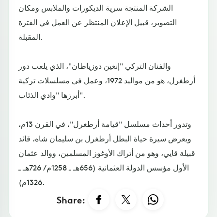
الشركة المنتجة سرية الديكورات والملابس ومكان
التصوير، قبيل الإعلان المنتظر عن العمل في الفترة
المقبلة.
والفنان التركي "إنغين دوزياطان"، الذي يلعب دور
أرطغرل، هو من مواليد 1972، وعمل في مسلسلات تركية
أبرزها "وادي الذئاب".
وتدور أحداث مسلسل "قيامة أرطغرل"، في القرن 13م،
ويعرض سيرة حياة البطل أرطغرل بن سليمان شاه، قائد
قبيلة قايي، وهو من أتراك الأوغوز المسلمين، ووالد عثمان
الأول مؤسس الدولة العثمانية (656هـ ـ 1258م / 726هـ ـ
1326م).
Share: