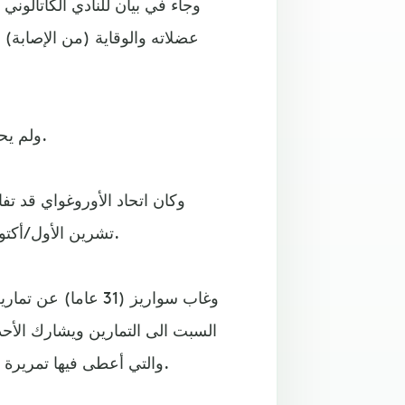
وجاء في بيان للنادي الكاتالوني
عضلاته والوقاية (من الإصابة) ف
ولم يحدد النادي فترة غياب متوقعة لمهاجمه البالغ من العمر 31 عاما.
تشرين الأول/أكتوبر) واليابان (16 منه) بسبب انتظار اللاعب ولادة طفله الثالث.
وغاب سواريز (31 عا
والتي أعطى فيها تمريرة حاسمة الى الأرجنتيني ليونيل ميسي الذي سجل هدف التعادل.