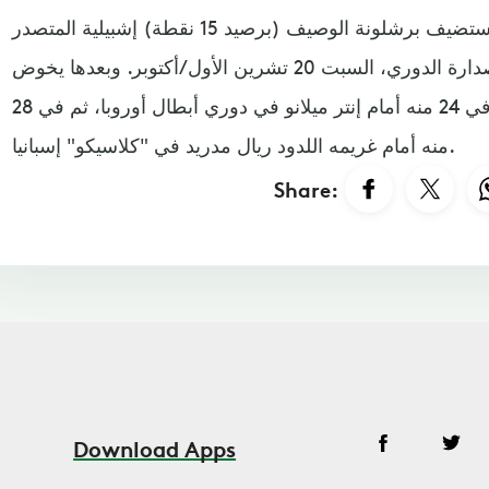
وبعد استراحة المباريات الدولية، يستضيف برشلونة الوصيف (برصيد 15 نقطة) إشبيلية المتصدر
(برصيد 16 نقطة) في مباراة قمة لصدارة الدوري، السبت 20 تشرين الأول/أكتوبر. وبعدها يخوض
برشلونة مواجهتين قويتين، أولاهما في 24 منه أمام إنتر ميلانو في دوري أبطال أوروبا، ثم في 28
منه أمام غريمه اللدود ريال مدريد في "كلاسيكو" إسبانيا.
Share:
Download Apps