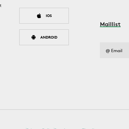
t
IOS
Maillist
ANDROID