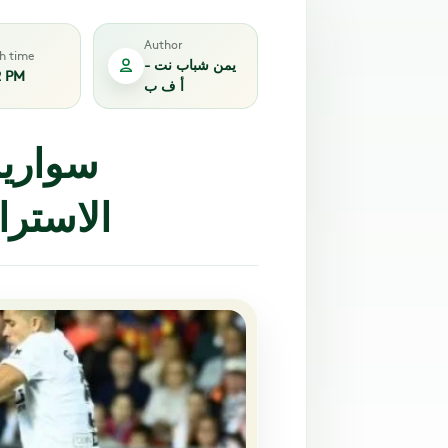
Author
sh time
يمن شباب نت -
2 PM
أ ف ب
سواريز
الاستراح