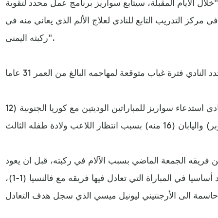
 "خلال الأيام المقبلة، سيتابع سواريز برنامج عمل محدد لتقوية
ي مركز التدريب التابع للنادي لعلاج الألم الذي يعاني منه في
ركبته اليمنى".
وكان اتحاد الأوروغواي قد تفادى استدعاء سواريز للمباراتين الوديتين مع كوريا الجنوبية (12
ما) عن تمارين فريقه الجمعة الماضي بسبب الآلام في ركبته، قبل ان يعود
السبت الى التمارين ويشارك الأحد أساسيا في المباراة التي تعادل فيها فريقه مع فالنسيا (1-1)،