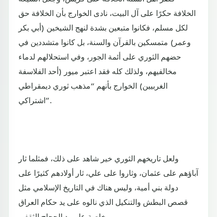
الخلافة حكرًا على آل البيت، نادى الخوارج بأن الخلافة حق
لكل مسلم، فكانوا متبعين بشدة لنهج الشيخين (أبي بكر
وعمر) متمسكين بالقرآن والسنة، بل كانوا متشددين في
حضهم الثوري على أئمة الجور، وفي استحلالهم لدماء
مخالفيهم، ولذلك كله فقد اعتبر ميور (أحد الفلاسفة
الغربيين) الخوارج بأنهم “مذهب ثوري ديمقراطي
اشتراكي”.
ولعل تاريخهم الثوري خير شاهد على ذلك، فمثلما ثار
آباؤهم على عثمان، وثاروا على علي، ثار أولادهم كثيرًا على
دولة بني أمية، وليس هناك في التاريخ الإسلامي مثل
قصص البطش والتنكيل الذي نالوه على يد حكام العراق
وخاصة على يد الحجاج الثقفي.