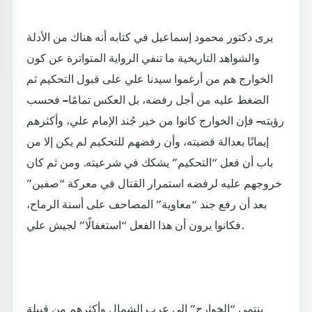
يرى دكتور محمود إسماعيل في كتابه أنه هناك من الأدلة
والشواهد التاريخية ما تنفي الرواية المتواترة عن كون
الخوارج هم من أرغموا سيدنا علي على قبول التحكيم ثم
الضغط عليه من أجل رفضه، بل العكس تمامًا – فحسب
رؤيته– فإن الخوارج كانوا من خير جُند الإمام علي، وأكثرهم
إيمانًا بعدالة قضيته، وأن رفضهم للتحكيم لم يكن إلا من
باب أن فعل “التحكيم” يشكك في شرعيته. ومن ثم كان
خروجهم عليه لرفضه استمرار القتال في معركة “صفين”
بعد أن رفع جند “معاوية” المصاحف على أسنة الرماح،
فكانوا يرون أن هذا الفعل “استغفالًا” لجيش علي.
ينتمي “الخوارج” إلى عرب الشمال وأكثرهم من قبيلة