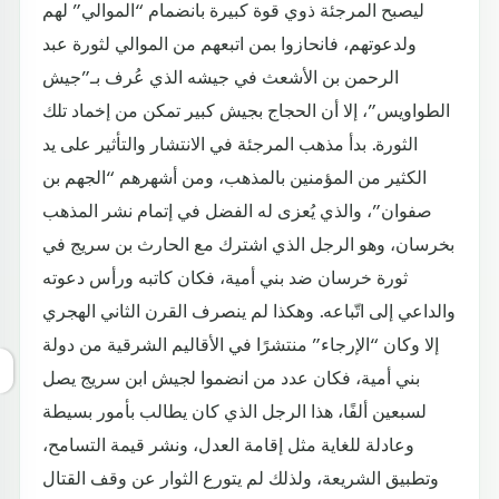
ليصبح المرجئة ذوي قوة كبيرة بانضمام “الموالي” لهم
ولدعوتهم، فانحازوا بمن اتبعهم من الموالي لثورة عبد
الرحمن بن الأشعث في جيشه الذي عُرف بـ”جيش
الطواويس”، إلا أن الحجاج بجيش كبير تمكن من إخماد تلك
الثورة. بدأ مذهب المرجئة في الانتشار والتأثير على يد
الكثير من المؤمنين بالمذهب، ومن أشهرهم “الجهم بن
صفوان”، والذي يُعزى له الفضل في إتمام نشر المذهب
بخرسان، وهو الرجل الذي اشترك مع الحارث بن سريج في
ثورة خرسان ضد بني أمية، فكان كاتبه ورأس دعوته
والداعي إلى اتّباعه. وهكذا لم ينصرف القرن الثاني الهجري
إلا وكان “الإرجاء” منتشرًا في الأقاليم الشرقية من دولة
بني أمية، فكان عدد من انضموا لجيش ابن سريج يصل
لسبعين ألفًا، هذا الرجل الذي كان يطالب بأمور بسيطة
وعادلة للغاية مثل إقامة العدل، ونشر قيمة التسامح،
وتطبيق الشريعة، ولذلك لم يتورع الثوار عن وقف القتال