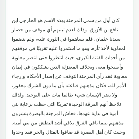
كان أول من سمى المرجئة بهذه الاسم هو الخارجي ابن
نافع بن الأزرق، وذلك لعدم تبنيهم أي موقف من حصار
سيدنا عثمان، فلم يساهموا في الثورة عليه، ولم ينضموا
لمعاوية لأخذ ثأره. وهو ما استمروا عليه تقريبًا في موقفهم
من أحداث الفتنة الكبرى، حيث انتظروا حتى انتصر معاوية
وأصبحوا معه، وبخلاف المعتزلة الذين يشككون في إيمان
معاوية فقد رأى المرجئة التوقف عن إصدار الأحكام وإرجاء
الأمر لله، فكان مذهبهم قناعته بأن ما دون الشرك مغفور،
ولا يضر الإنسان شيء طالما مات على التوحيد. ولذلك
نلاحظ أنهم الفرقة الوحيدة تقريبًا التي حظت برعاية بني
أمية في بداية عهدها، فعاش المرجئة بالبصرة ينشرون
مذهبهم بينما باقي الفرق تلاقي أشد البطش من بني أمية.
وحيث كان أهل البصرة قد ضاقوا بالقتال والحر فقد وجدوا