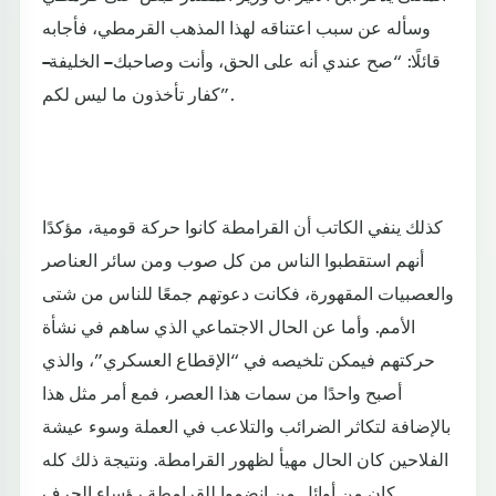
وسأله عن سبب اعتناقه لهذا المذهب القرمطي، فأجابه
قائلًا: “صح عندي أنه على الحق، وأنت وصاحبك – الخليفة–
كفار تأخذون ما ليس لكم”.
كذلك ينفي الكاتب أن القرامطة كانوا حركة قومية، مؤكدًا
أنهم استقطبوا الناس من كل صوب ومن سائر العناصر
والعصبيات المقهورة، فكانت دعوتهم جمعًا للناس من شتى
الأمم. وأما عن الحال الاجتماعي الذي ساهم في نشأة
حركتهم فيمكن تلخيصه في “الإقطاع العسكري”، والذي
أصبح واحدًا من سمات هذا العصر، فمع أمر مثل هذا
بالإضافة لتكاثر الضرائب والتلاعب في العملة وسوء عيشة
الفلاحين كان الحال مهيأ لظهور القرامطة. ونتيجة ذلك كله
كان من أوائل من انضموا للقرامطة رؤساء الحرف