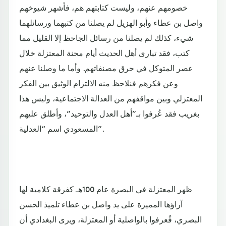
خصومهم عنهم، وليست كتابتهم هم، فأشهر شيوخهم
واصل بن عطاء وأبو الهزيل لم يصلنا من كتبهما ورسائلهما
شيء، كذلك لم يصلنا من رسائل الجاحظ إلا القليل مما
كتب، فقد تبارى أهل الحديث أيام محنة المعتزلة خلال
عصر المتوكل في حرق مصنفاتهم. وأما ما وصلنا عنهم
وعن فكرهم فنلاحظ منه الالتزام الوثيق بين الفكر
المعتزلي وبين مواقفهم من العدالة الاجتماعية، وليس هذا
بغريب فقد عُرفوا بـ”أهل العدل والتوحيد”، وأطلق عليهم
المسعودي اسم “العدلية”.
ظهر المعتزلة في البصرة عام 100هـ كفرقة كلامية لها
آراؤها المميزة على يد واصل بن عطاء تلميذ الحسن
البصري، فُعرفوا بالواصلية أو المعتزلة، ويرى البغدادي أن