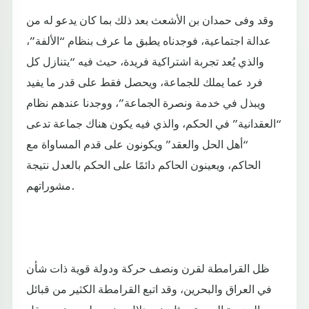
وقد وفى حمدان بن الأشعث بعد ذلك بما كان يدعو له من
عدالة اجتماعية، فوجدناه يطبق ما عرف بنظام “الألفة”،
والذي يُعد تجربة اشتراكية فريدة، حيث فيه “يتنازل كل
فرد عما يملك للجماعة، ويحصل فقط على قدر ما يفيد
ويبذل في خدمة ونصرة الجماعة”، ووجدنا عندهم نظام
“العقدانية” في الحكم، والذي فيه يكون هناك جماعة تدعى
“أهل الحل والعقد” ويكونون على قدم المساواة مع
الحاكم، ويعينون الحاكم دائمًا على الحكم بالعدل نتيجة
مشوراتهم.
ظل القرامطة لقرن ونصف حركة ودولة قوية ذات شأن
في العراق والبحرين، وقد اتبع القرامطة الكثير من قبائل
الجزيرة العربية، مثل بني هلال وبني سليم وبني معقل