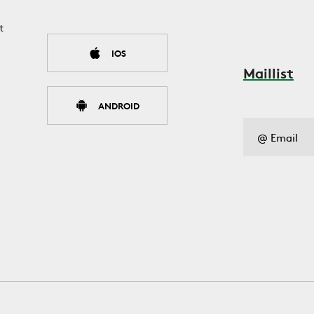
t
IOS
Maillist
ANDROID