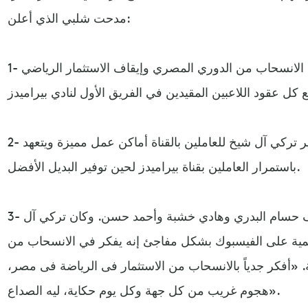
مدحت شلبي الذي أعلن:
1- قرر معالي المستشار تركي آل شيخ الانسحاب من الدوري المصري وإيقاف الاستثمار الرياضي
2- إيقاف قناة بيراميدز مع توفير تركي آل شيخ للعاملين بالقناة أماكن عمل مميزة ويتعهد
باستمرار العاملين بقناة بيراميدز لحين توفير البديل الأفضل.
3- نادي بيراميدز سيبقي تحت تصرف حسام البدري وهادي خشبة وأحمد حسن. وكان تركي آل
ية على الفيسبوك بشكل مفاجئ إنه يفكر في الانسحاب من
. «أفكر جدياً بالانسحاب من الاستثمار فى الرياضة فى مصر،
هجوم غريب من كل جهة وكل يوم حكاية، ليه الصداع».