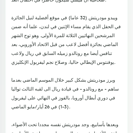
ويبدو مودريتش (32 عاما) في موقع أفضلية لنيل الجائزة
في الحفل الذي يقام مساء الإثنين في لندن، علما أنه ضمن
المرشحين النهائيين الثلاثة للمرة الأولى. وهو توج الشهر
الماضي بجائزة أفضل لاعب من قبل الاتحاد الأوروبي، بعد
تنافس أيضا مع رونالدو زميله السابق في ريال ولاعب
يوفنتوس الإيطالي حاليا، وصلاح نجم ليفربول الإنكليزي.
وبرز مودريتش بشكل كبير خلال الموسم الماضي بعدما
ساهم - مع رونالدو - في قيادة ريال الى لقبه الثالث تواليا
في دوري أبطال أوروبا، بالفوز في النهائي على ليفربول
(3-1) في 26 أيار/مايو الماضي.
وبعدها بأسابيع، وجد مودريتش نفسه مجددا تحت الأضواء،
واختير الأفضل في مونديال روسيا بعد مساهمته الأساسية