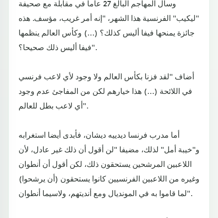
وسأل المهاجم البالغ 27 عاما في مقابلة مع صحيفة
"ليكيب" الفرنسية هذا الشهر، "إنه أمر غريب، مؤسف. هذه
جائزة يمنحها فيفا أليس كذلك؟ (...) وكأس العالم ينظمها
فيفا أليس ذلك صحيحا؟".
أضاف "لقد فزنا بكأس العالم ولا وجود لأي لاعب فرنسي
في اللائحة (...) هذا خيارهم لكن من المفاجئ عدم وجود
أي لاعب بطل للعالم".
أما مدرب فرنسا ديدييه ديشان، فأبدى أيضا استغرابه
و"خيبة أمل" لذلك، مضيفا "لن أقول أن ذلك غير عادل، لأن
اللاعبين المرشحين يستحقون ذلك، لكن أقول أن أنطوان
وغيره من اللاعبين الفرنسيين كانوا يستحقون (أن يرشحوا)
لما قاموا به في المونديال ومع أنديتهم، ولاسيما أنطوان".