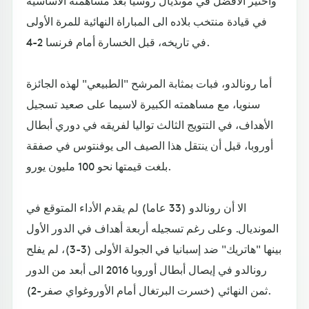
في قيادة منتخب بلاده الى المباراة النهائية للمرة الأولى
في تاريخه، قبل الخسارة أمام فرنسا 2-4.
أما رونالدو، فبات بمثابة المرشح "الطبيعي" لهذه الجائزة
سنويا، مع مساهمته الكبيرة لاسيما على صعيد تسجيل
الأهداف، في التتويج الثالث تواليا لفريقه في دوري أبطال
أوروبا، قبل أن ينتقل هذا الصيف الى يوفنتوس في صفقة
بلغت قيمتها نحو 100 مليون يورو.
الا أن رونالدو (33 عاما) لم يقدم الأداء المتوقع في
المونديال. وعلى رغم تسجيله أربعة أهداف في الدور الأول
بينها "هاتريك" ضد إسبانيا في الجولة الأولى (3-3)، لم يفلح
رونالدو في إيصال أبطال أوروبا 2016 الى أبعد من الدور
ثمن النهائي (خسرت البرتغال أمام الأوروغواي صفر-2).