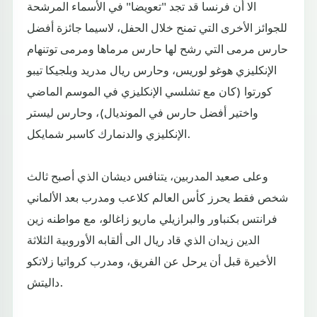
الا أن فرنسا قد تجد "تعويضا" في الأسماء المرشحة
للجوائز الأخرى التي تمنح خلال الحفل، لاسيما جائزة أفضل
حارس مرمى التي رشح لها حارس مرماها ومرمى توتنهام
الإنكليزي هوغو لوريس، وحارس ريال مدريد وبلجيكا تيبو
كورتوا (كان مع تشلسي الإنكليزي في الموسم الماضي
واختير أفضل حارس في المونديال)، وحارس ليستر
الإنكليزي والدنمارك كاسبر شمايكل.
وعلى صعيد المدربين، يتنافس ديشان الذي أصبح ثالث
شخص فقط يحرز كأس العالم كلاعب ومدرب بعد الألماني
فرانتس بكنباور والبرازيلي ماريو زاغالو، مع مواطنه زين
الدين زيدان الذي قاد ريال الى ألقابه الأوروبية الثلاثة
الأخيرة قبل أن يرحل عن الفريق، ومدرب كرواتيا زلاتكو
داليتش.