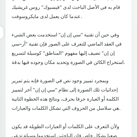
قام به في الأصل الباحث لدى "فيسبوك" روس غريشيك
عندما كان يعمل لدى مايكروسوفت.
وفي حين أن تقنية "سي إن إن" استخدمت بعض الشيء
في العقد الماضي للتعرف على الصور فإن تقنية "آر-سي
إن إن" تضيف إليها مفهوم "المناطق" كوسيلة لتسريع
استخراج الكائن في الصورة وتحديد مكان وجوده فيها بدقة.
وبمجرد تمييز وجود نص في الصورة فإنه يتم تمرير
إحداثيات تلك الصورة إلى نظام "سي إن إن" آخر لتمييز
الكلمة أو العبارة حرفا بحرف، ونتائج هذه الخطوة الثانية
هي سلاسل من الحروف التي تشكل الكلمات والعبارات.
ولأن التعرف على الكلمات أو العبارات الطويلة قد يكون
صعبا بشكل خاص فإن الباحثين استخدموا وسيلة تدعى