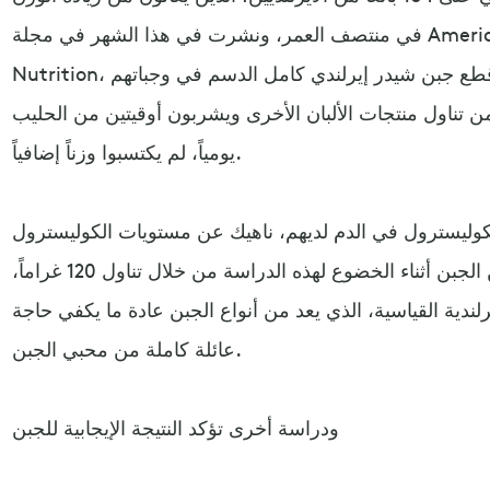
في منتصف العمر، ونشرت في هذا الشهر في مجلة American Journal of Clinical
Nutrition، أن المشاركين الذين أدرجوا قطع جبن شيدر إيرلندي كامل الدسم في وجباتهم
من تناول منتجات الألبان الأخرى ويشربون أوقيتين من الحليب
يومياً، لم يكتسبوا وزناً إضافياً.
كوليسترول في الدم لديهم، ناهيك عن مستويات الكوليسترول
الضار. وقد أكل المشاركون طناً من الجبن أثناء الخضوع لهذه الدراسة من خلال تناول 120 غراماً،
لندية القياسية، الذي يعد من أنواع الجبن عادة ما يكفي حاجة
عائلة كاملة من محبي الجبن.
ودراسة أخرى تؤكد النتيجة الإيجابية للجبن