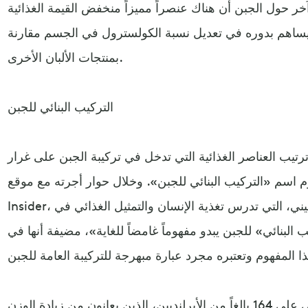
ً آخر حول الجبن أن هناك عنصراً مميزاً منخفض القيمة الغذائية
يساهم بدوره في تعديل نسبة الكولسترول في الجسم مقارنة
بمنتجات الألبان الأخرى.
التركيب البنائي للجبن
تيب العناصر الغذائية التي تدخل في تركيبة الجبن على غرار
 اسم «التركيب البنائي للجبن». وخلال حوار أجرته مع موقع Business
Insider، أفادت مؤلفة الدراسة الرائدة إيما فيني، التي تدرس تغذية الإنسان والتمثيل الغذائي في
 البنائي» للجبن يبدو مفهوماً غامضاً للغاية»، مضيفة أنها في
وأظهرت الدراسة التي أجرتها فيني على 164 بالغاً من الأيرلنديين، الذين يعانون من زيادة الوزن