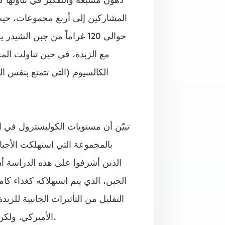
المشاركين إلى أربع مجموعات، حيث
حوالي 120 غراماً من جبن ال
مع الزبدة، في حين تناولت الم
الكالسيوم (التي تتمتع بنفس الق
تبيّن أن مستويات الكوليسترول في 
بالمجموعة التي استهلكت الأجبا
الذين أشرفوا على هذه الدراسة أن 
الجبن، الذي يتم استهلاكه كغذاء ك
التقليل من التأثيرات الجانبية للز
موقع science alert الأميركي. ولكن هناك تحفظاً كبيراً بشأن هذا الموضوع.