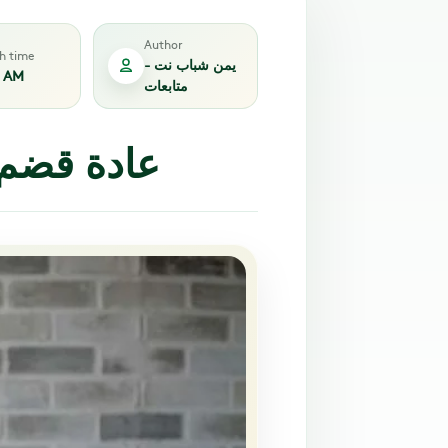
Author
sh time
يمن شباب نت -
3 AM
متابعات
عادة قضم ا