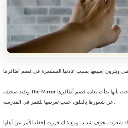
وتفيد صحيفة The Mirror بأن الطالبة ويثرون (20 سنة) صرحت بأنها بدأت بعادة قضم أظافرها
عن شعورها بالقلق، عقب تعرضها للتنمر في المدرسة.
سواد شعرت بخوف شديد، ومع ذلك قررت إخفاء الأمر عن أهلها