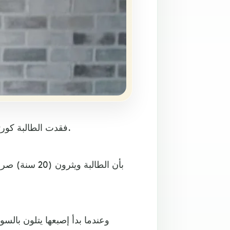
فقدت الطالبة كورتني ويثرون إصبعها بسبب عادتها المستمرة في قضم أظافرها.
وعندما بدأ إصبعها يتلون بال