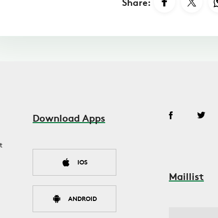
Share:
Download Apps
t
IOS
Maillist
ANDROID