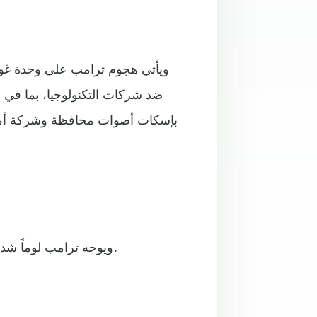
ويأتي هجوم ترامب على وحدة غو
ضد شركات التكنولوجيا، بما في ذ
بإسكات أصوات محافظة وشركة أمازو
ويوجه ترامب لوماً شديداً من حين لآخر للمواقع الإخبارية لما يرى أنها تغطية مجحفة.