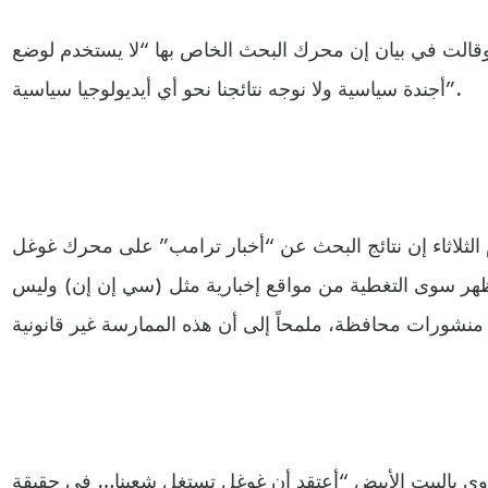
قالت في بيان إن محرك البحث الخاص بها “لا يستخدم لوضع
أجندة سياسية ولا نوجه نتائجنا نحو أي أيديولوجيا سياسية”.
لثلاثاء إن نتائج البحث عن “أخبار ترامب” على محرك غوغل
 تظهر سوى التغطية من مواقع إخبارية مثل (سي إن إن) وليس
وي بالبيت الأبيض “أعتقد أن غوغل تستغل شعبنا… في حقيقة