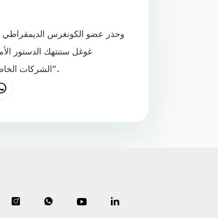
وحذر عضو الكونغرس الديمقراطي تي
غوغل ستنتهك الدستور الأم
الشركات الخاصة في التعبير فإن المحاكم ستحبط تلك المحاولات على الفور”.