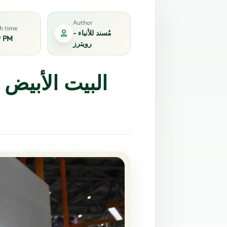
Author
sh time
مُسند للأنباء -
9 PM
رويترز
البيت الأبيض