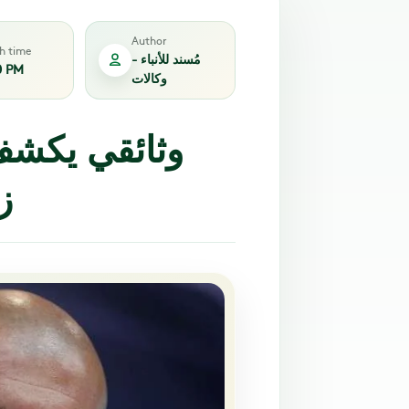
Author
sh time
مُسند للأنباء -
0 PM
وكالات
وثائقي يكشف 
ز