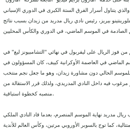
، والذي يتناول أسرار الفرق الستة الكبرى في الدوري الإسباني
ورينتينو بيريز، رئيس نادي ريال مدريد من زيدان بسبب نتائج
من فوز الريال على ليفربول في نهائي "التشامبيونز ليغ" في
وسم الماضي في العاصمة الأوكرانية كييف، كان المسؤولون في
 للموسم الحالي دون مشاورة زيدان، وهو ما جعل نجم منتخب
 مرغوب فيه داخل النادي المدريدي، ولذلك قرر الاستقالة من
منصبه كخطوة استباقية.
ريال مدريد نهاية الموسم المنصرم، بعدما قاد النادي الملكي
وري الأبطال 3 مرات متتالية، كما توج بالسوبر الأوروبي مرتين، وكأس العالم للأندية