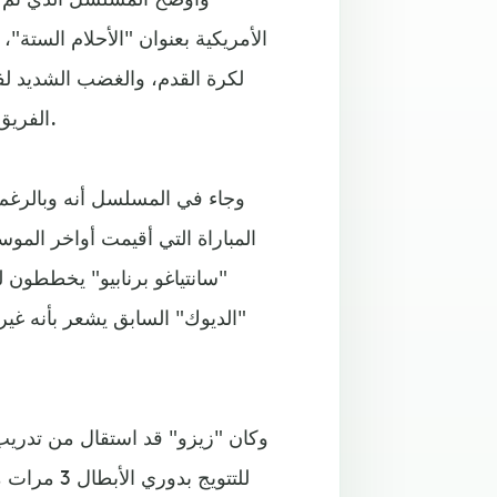
الأمريكية بعنوان "الأحلام الستة"
لكرة القدم، والغضب الشديد لفل
الفريق الصادمة في الموسم الماضي، في الدوري والكأس المحليين.
وجاء في المسلسل أنه وبالرغم 
المباراة التي أقيمت أواخر الم
"سانتياغو برنابيو" يخططون
"الديوك" السابق يشعر بأنه غير
وكان "زيزو" قد استقال من تدريب 
للتتويج بد