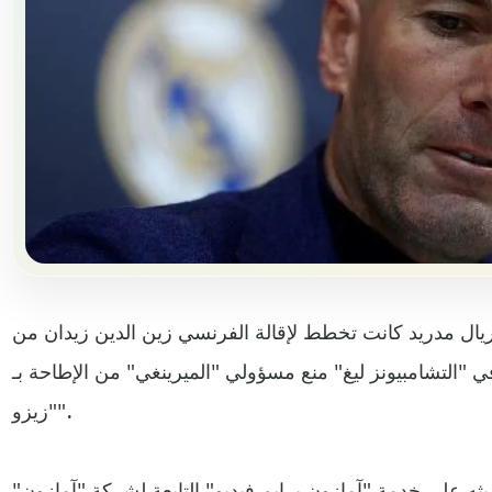
يال مدريد كانت تخطط لإقالة الفرنسي زين الدين زيدان من
في "التشامبيونز ليغ" منع مسؤولي "الميرينغي" من الإطاحة بـ
"زيزو".
ه على خدمة "آمازون برايم فيديو" التابعة لشركة "آمازون"