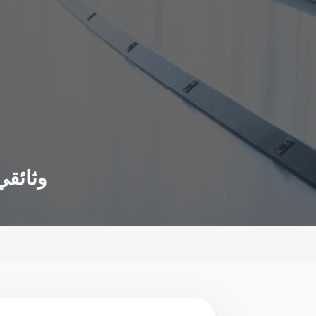
وثائقي