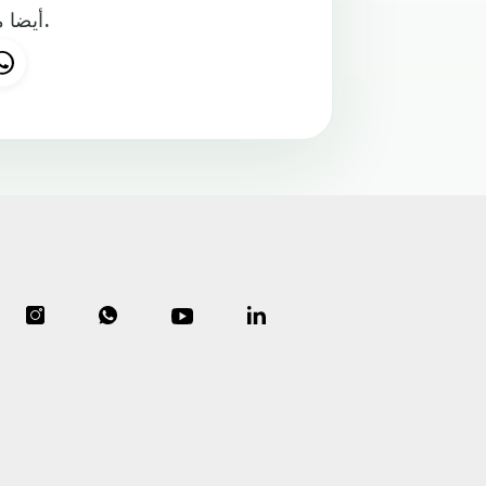
أيضا مرتين، وقاد الريال لحصد لقب "الليغا" في موسم 2016-2017.