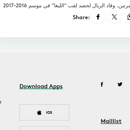
Share:
Download Apps
t
IOS
Maillist