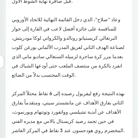
قبل صافرة نهاية الشوط الأول.
وعاد "صلاح"، الذي دخل القائمة النهائية للاتحاد الأوروبي
للمنافسة على جائزة أفضل لاعب في القارة إلى جوار
البرتغالي كريستيانو رونالدو والكرواتي لوكا مودريتش،
لصناعة الهدف الثاني لفريق المدرب الألماني يورغن كلوب
بعدما مرر كرة ساحرة لزميله السنغالي ساديو ماني الذي
انفرد بالكرة من منتصف الملعب حتى أودعها الشباك في
الوقت المحتسب بدلاً من الضائع.
بهذه النتيجة رفع ليفربول رصيده إلى 6 نقاط محتلاً المركز
الثاني بفارق الأهداف عن مانشستر سيتي، ومتقدماً بفارق
الأهداف عن أندية تشيلسي وواتفورد وتوتنهام وبورنموث،
في حين تجمد رصيد كريستال بالاس مع مديره الفني
المخضرم روي هودجسون عند 3 نقاط في المركز العاشر.