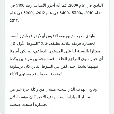
النادي في عام 2009، كما أنه أحرز الأهداف رقم 5100 في
عام 2010، و5300 و5400 في عام 2012، و5900 في عام
2017.
وأبدى مدرب ديبورتيفو ألافيس أبيلاردو فرنانديز أسفه
لخسارة فريقه بثلاثية نظيفة، قائلا "الشوط الأول كان
ممتازا بالنسبة لنا على المستوى الدفاعي، لم يكن أمامنا
أي خيار سوى التراجع للخلف، قمنا بهجمتين مرتدتين وكدنا
ننهيهما بشكل جيد، لكن في الشوط الثاني كان برشلونة
متفوقا بعدما رفع مستوى الأداء".
وتابع "الهدف الذي سجله ميسي من ركلة حرة غير من
مسار المباراة، أيضا الهدف الأخير كان مؤسفا، لأن
الخسارة أصبحت ضخمة".