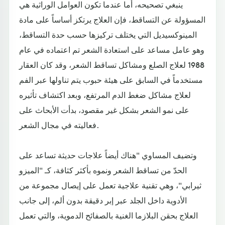
ينبغي تصحيحه، أما عندما تكون العوامل الوراثية هي
المسؤولة عن التساقط، فإن العلاج يرتكز أساساً على مادة
المينوكسيديل التي يختلف تركيزها حسب حدة التساقط،
وهو عامل مساعد على استعادة الشعر تم اعتماده في عام
1988 لعلاج الصلع ومشاكل تساقط الشعر، وقد كان العقار
مستخدماً في السابق على هيئة حبوب يتم تناولها عبر الفم
لعلاج مشاكل ضغط الدم المرتفع، وبعد اكتشاف تأثيره
على نمو الشعر بشكل غير مقصود، بدأت الأبحاث على
فعاليته في مجال الشعر.
وتضيف المساوي "هناك أيضاً علاجات حديثة تساعد على
الحدّ من تساقط الشعر ونموه بأكثر كثافة، كـ "الميزو
ثيرابي"، وهي تقنية علاجية تعمل على إيصال مجموعة من
الأدوية داخل الجلد عبر إبر دقيقة بدون ألم، إلى جانب
العلاج بحقن البلازما الغنية بالصفائح الدموية، والتي تعمل