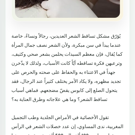
يُؤرّق مشكل تساقط الشعر العديدين، رجالاً ونساءً، خاصة
عندما يبدأ في سن مبكرة، ولأن الشعر نصف جمال المرأة
كما يُقال، فإن معظم السيدات يحلمن بشعر صحي وكثيف،
وترعبهن فكرة تساقطه أيّاً كانت الأسباب، ولذلك لا يذّخرن
جهداً في الاعتناء به والحفاظ على صحته والحرص على
تجديد مظهره، ولا يكاد الأمر يختلف كثيراً عند الرجال، فقد
يتحول الصلع إلى كابوس يقضّ مضجعهم. فماهي أسباب
تساقط الشعر؟ وما هي علاجاته وطرق العناية به؟
تقول الأخصائية في الأمراض الجلدية وطب التجميل
المغربية، ندى المساوي، إن عدد خصلات الشعر في الرأس
يتراوح ما بين 100 ألف إلى 500 ألف شعرة، يتجدد منها