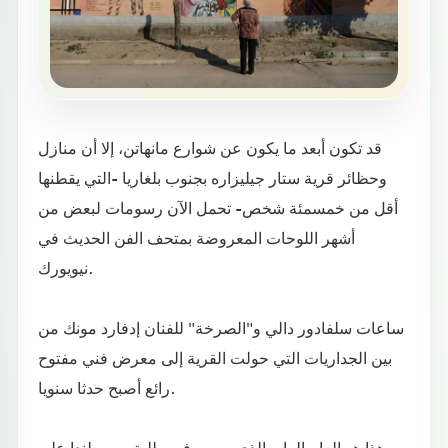
قد تكون أبعد ما يكون عن شوارع مانهاتن، إلا أن منازل
وحظائر قرية ستار جيليزاره بجنوب بلغاريا -التي يقطنها
أقل من خمسمئة شخص- تحمل الآن رسومات لبعض من
أشهر اللوحات المعروضة بمتحف الفن الحديث في
نيويورك.
ساعات سلفادور دالي و"الصرخة" للفنان إدفارد مونك من
بين الجداريات التي حولت القرية إلى معرض فني مفتوح
رائع أصبح حدثا سنويا.
وهذا هو العام الرابع الذي يرسم فيه طلبة من بولندا على