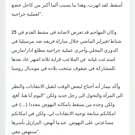
أسقط. لقد انهرت، وهذا ما يسبب ألما أكبر من كاحل خضع
لعملية جراحية".
وكان المهاجم قد تعرض لاصابة في مشط القدم في 25
شباط/فبراير الماضي خلال مباراة فريقه ضد مرسيليا في
الدوري المحلي وأجرى عملية جراحية مطلع اذار/مارس
استدعت غيابه عن الملاعب قرابة ثلاثة اشهر عاد بعدها
للمشاركة في صفوف منتخب بلاده في مونديال روسيا.
وأكد نيمار أنه أحتاج لبعض الوقت لتقبل الانتقادات والنظر
الى المرآة والتحول الى رجل جديد ولكن "اليوم أنا هنا. أقع،
ولكن وحده من يسقط بامكانه النهوض مجددا (...) في
امكانكم متابعة توجيه الانتقادات لي، ولكن في امكانكم
مساعدتي على النهوض. عندما أنهض، البرازيل بأسرها
ستنهض معي".