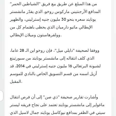
من هذا المبلغ عن طريق بيع فريق "الشياطين الحمر"
المدافع الأرجنتيني ماركوس روخو، الذي يقدّر مانشستر
يونايتد سعره بنحو 30 مليون جنيه إسترليني، والظهير
الإيطالي ماتيو دارميان الذي يحظى باهتمام كل من
وولفرهامبتون وميلان الإيطالي.
ووفقا لصحيفة "دايلي ميل"، فإن روخو ابن الـ 28 عاما،
الذي كلف انتقاله إلى مانشستر يونايتد من سبورتينغ
لشبونة البرتغالي 16 مليون جنيه إسترليني في 2014، قد
أزيل اسمه من قسم التسويق الخاص بالنادي للموسم
المقبل.
وأشارت تقارير صحيفة "ذي صن" إلى أن فرص انتقال
ماغواير إلى مانشستر يونايتد تعتمد على نجاح فريقه ليستر
سيتي في الظفر بمدافع نيوكاسل يونايتد جمال لاسيل الذي