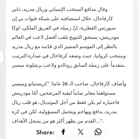
وقال مدافع المنتخب الإسباني وريال مدريد، داني
كارفاخال، خلال استضافته على شبكة قنوات بي إن
سبورتس القطرية، إنّ زميله في الفريق الملكي، لوكا
مودريتش، يستحق التتويج بلقب أفضل لاعب في العالم
بالنظر إلى الموسم المتميز الذي قدّمه مع ريال مدريد
ومنتخب كرواتيا، حيث وضعه كرفاخال في صدارة الترتيب
متقدماً على زميله السابق رونالدو ولاعب برشلونة ميسي.
وأضاف كارفاخال، صاحب الـ 26 عاما: "كريستيانو وميسي
مستواهما مغاير تماماً لبقية المرشحين. أمّا مودريتش
فاختياره لم يكن فقط من أجل المونديال، هو قلب ريال
مدريد، يدافع ويهاجم ويتحمل المسؤولية. لكن في كرة
القدم من يظهر أكثر هو من يسجل الأهداف...".
Share: