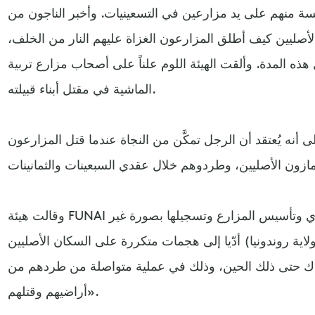
سة منهم على يد مزارعين في التسعينيات. وأخبر الناجون من
صليين كيف أطلق المزارعون الغزاة عليهم النار من الخلف،
 هذه المدة. وألقت الهيئة اللوم علناً على أصحاب مزارع تربية
الماشية في مقتل أبناء قبيلته.
 أنه يُعتقد أن الرجل تمكَّن من النجاة عندما قتل المزارعون
وقالت هيئة FUNAI في منشور لها: «الاستعمار الفوضوي وتأسيس المزارع وتسجيلها بصورة غير
ولاية روندونيا) أدّيا إلى هجمات متكررة على السكان الأصليين
ناك حتى ذلك الحين، وذلك في عملية متواصلة من طردهم من
أراضيهم وقتلهم».