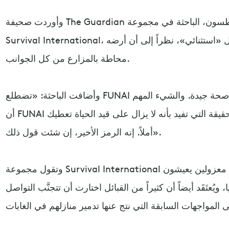
وأوردت صحيفة The Guardian البريطانية ما قالته فيونا واطسون، الباحثة في مجموعة
Survival International، إن الفيديو الذي ظهر فيه الرجل «استثنائي»، نظراً إلى أن أرضه
محاطة بالمزارع من كل الجوانب.
وأضافت الباحثة: «تضطلع FUNAI بمهمة عرض أنه لا يزال حياً وفي صحة جيدة. والشيء المهم
أن FUNAI تمكنت من الإبقاء على أرضه. فالحقيقة التي تفيد بأنه لا يزال على قيد الحياة تعطيك
أملاً. إنه الرمز الأخير، إن شئت قول ذلك».
وتقول مجموعة Survival International إن هناك ما يقرب من 300 هندي معزولين يعيشون
يُعتَقَد أيضاً أن كثيراً من القبائل اختارت أن تتجنَّب التواصل