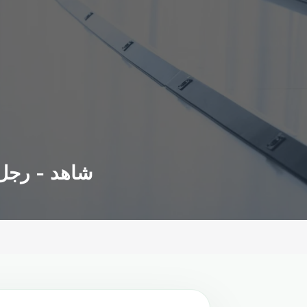
شاهد - رجل عُثر عليه 