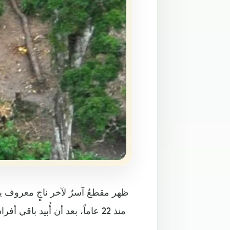
ظهر مقطعٌ آسرٌ لآخر ناجٍ معروف ينح
منذ 22 عاماً، بعد أن أُبيد با