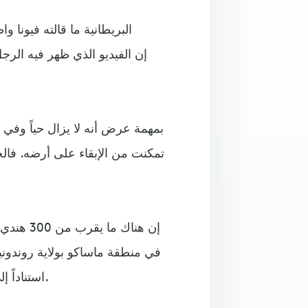
في منطقة ماساكو بولاية روندونيا، و
استناداً إلى المواجهات السابقة التي نتج عنها تدمير منازلهم في الغابات.