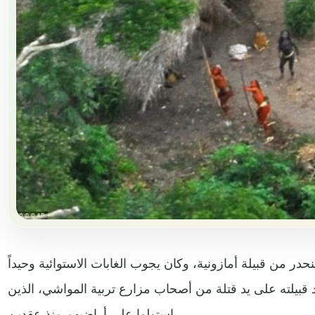
در من قبيلة أمازونية، وكان يجوب الغابات الاستوائية وحيداً
قي أفراد قبيلته على يد قتلة من أصحاب مزارع تربية المواشي، الذين
استولوا على أراضيهم منذ عقدين.