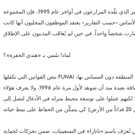
وأضافت الهيئة، أنه بعد الهجوم الأخير الذي نفَّذه المزارعون في أواخر عام 1995، فإن المجموعة
أساس -حسب التقارير- يعتقد الموظفون المحليون أنها كانت
لماذا سُمي بـ «هندي الحفرة»؟
تنص القوانين التي تكفلها FUNAI على ترك المجموعات المعزولة في المنطقة دون المساس بها،
إلا أنهم رصدوا نشاطه من مسافة بعيدة منذ أن شوهد لأول مرة عام 1996. ولا يعرف هؤلاء
 لكنهم عملوا على توسعة محيط منزله في الأدغال لتصل إلى
ين تُعرَف باسم «تانارا» في التسعينيات، ضمن تحركات لحماية