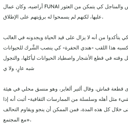
أراضيه. وكان عمال FUNAI يتركون له أسلحة بدائية مثل الفؤوس والمناجل كي يتمكن من العثور
عليها، لكنهم لم يسمحوا له برؤيتهم على الإطلاق.
كي يتأكدوا من أنه لا يزال على قيد الحياة ويجدونه في الغالب
سبه هذا اللقب -هندي الحفرة- كي ينصب الشَّرك للحيوانات
 وقته في قطع الأشجار واصطياد الحيوانات ليأكلها، والتجول
شبه عارٍ، ولا ي
ة قماش. وقال ألتير ألغاير، وهو منسق محلي في هيئة FUNAI، إن «هذا الرجل،
يء مثل أهله وسلسلة من الممارسات الثقافية- أثبت أنه إذا
تى خلال كل هذه المدة، فمن الممكن أن ينجو ويقاوم التحالف
مع المجتمع».