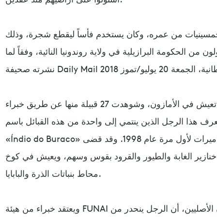
مسينيات من عمره، وكان يستخدم فأساً ليقطع شجرة، وذلك
من الحكومة البرازيلية في ولاية روندونيا النائية، وفقاً لما
ويُعتقد وجود 113 قبيلة معزولة تعيش في الأمازون، وشوهدت 27 قبيلة منها عن طريق خبراء
يعرف هذا الرجل الذين ينتمي إلى واحدة من هذه القبائل باسم
«Índio do Buraco» أو «هندي الحفرة»، والتقطته الكاميرات لأول مرة عام 1998. وقد قضى
خنازير الغابة والطيور والقرود بقوس وسهم، ويعيش في كوخ
محاط بنباتات الذرة والبابايا.
ويعتقد خبراء من هيئة FUNAI الحكومية، المعنية بقبائل السكان الأصليين، أن الرجل ينحدر من