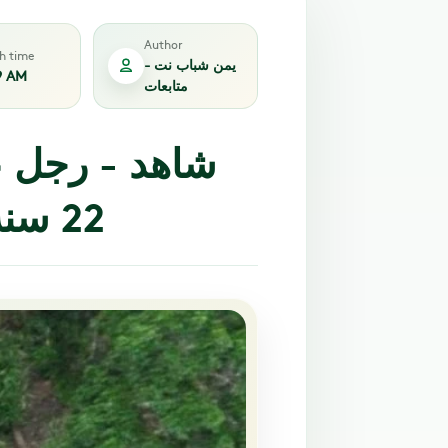
Author
sh time
يمن شباب نت -
9 AM
متابعات
شاهد - رجل عُث
22 سنة.. تعرف كيف كانت حياته؟