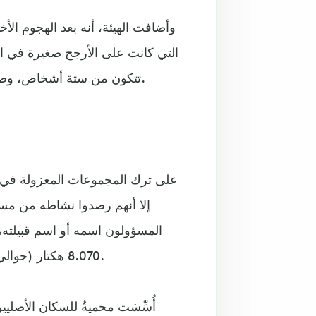
التي كانت على الأرجح صغيرة في ال
تتكون من ستة أشخاص، وصارت شخصاً واحداً. في حين لم يُعاقَب المذنبون على الإطلاق.
المسؤولون اسمه أو اسم قبيلته،
8.070 هكتار (حوالي 20 فداناً من الأرض) كي يتمكَّن من الحفاظ على نمط حياته.
أُسِّسَت محميةٌ للسكان الأصلي