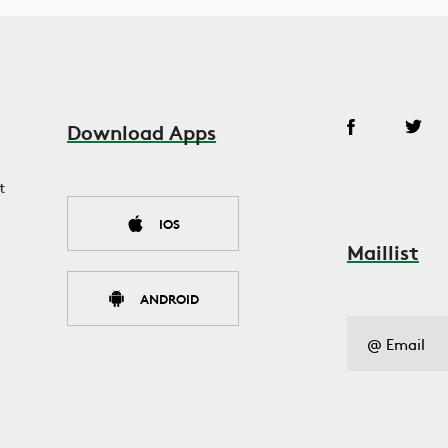
Download Apps
t
IOS
Maillist
ANDROID