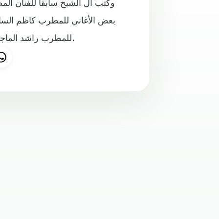
وكتب آل الشيخ سابقا للفنان الم
بعض الأغاني للمطرب كاظم الساهر”
للمطرب راشد الماجد، وكتب كلمات أغنية “يا غايب” للمطرب عبد المجيد عبد الله.