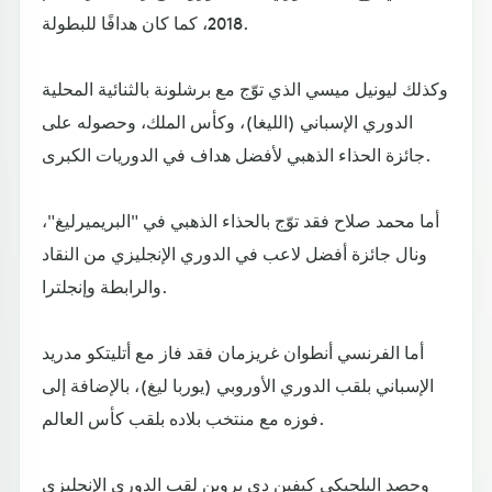
2018، كما كان هدافًا للبطولة.
وكذلك ليونيل ميسي الذي توّج مع برشلونة بالثنائية المحلية
الدوري الإسباني (الليغا)، وكأس الملك، وحصوله على
جائزة الحذاء الذهبي لأفضل هداف في الدوريات الكبرى.
أما محمد صلاح فقد توّج بالحذاء الذهبي في "البريميرليغ"،
ونال جائزة أفضل لاعب في الدوري الإنجليزي من النقاد
والرابطة وإنجلترا.
أما الفرنسي أنطوان غريزمان فقد فاز مع أتليتكو مدريد
الإسباني بلقب الدوري الأوروبي (يوربا ليغ)، بالإضافة إلى
فوزه مع منتخب بلاده بلقب كأس العالم.
وحصد البلجيكي كيفين دي بروين لقب الدوري الإنجليزي