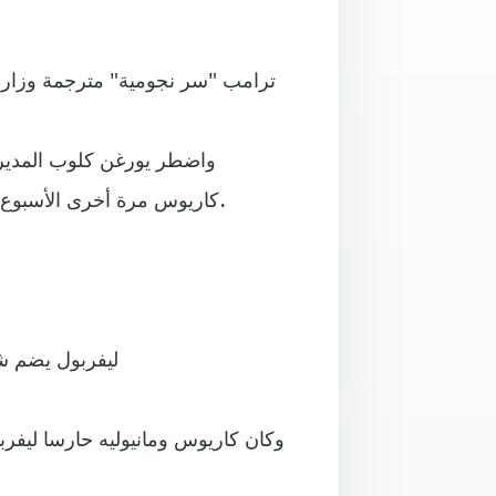
واضطر يورغن كلوب المدير 
كاريوس مرة أخرى الأسبوع الماضي بعد خطأ ساذج خلال مباراة تحضيريه للموسم الجديد.
ليفربول يضم ش
وكان كاريوس ومانيوليه حارسا ليف