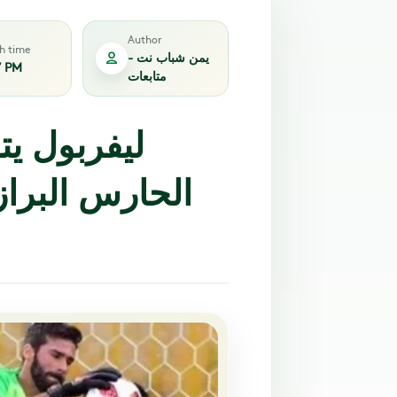
Author
sh time
يمن شباب نت -
7 PM
متابعات
ليفربول يت