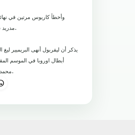
وأخطأ كاريوس مرتين في نهائي
مدريد ساهما في ضياع البطولة من الفريق الانجليزي الذي خسر 3-1.
يذكر أن ليفربول أنهى البريميير ليغ
محمد صلاح الذي أصبح الهداف التاريخي للبطولة في شكلها الحالي.