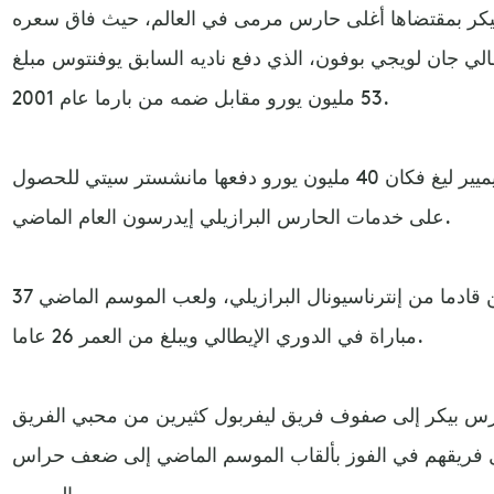
يكر بمقتضاها أغلى حارس مرمى في العالم، حيث فاق سعره
ي جان لويجي بوفون، الذي دفع ناديه السابق يوفنتوس مبلغ
53 مليون يورو مقابل ضمه من بارما عام 2001.
أما أغلى مباغ دفع في تاريخ البريميير ليغ فكان 40 مليون يورو دفعها مانشستر سيتي للحصول
على خدمات الحارس البرازيلي إيدرسون العام الماضي.
وانتقل بيكر إلى روما قبل عامين قادما من إنترناسيونال البرازيلي، ولعب الموسم الماضي 37
مباراة في الدوري الإيطالي ويبلغ من العمر 26 عاما.
رس بيكر إلى صفوف فريق ليفربول كثيرين من محبي الفريق
ل فريقهم في الفوز بألقاب الموسم الماضي إلى ضعف حراس
المرمى.