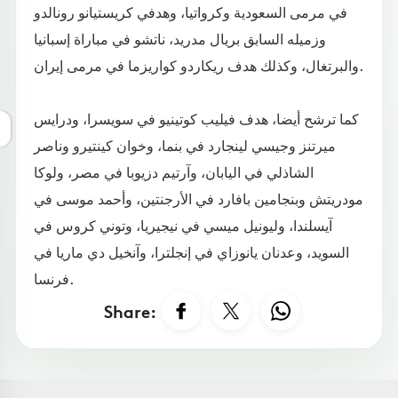
في مرمى السعودية وكرواتيا، وهدفي كريستيانو رونالدو
وزميله السابق بريال مدريد، ناتشو في مباراة إسبانيا
والبرتغال، وكذلك هدف ريكاردو كواريزما في مرمى إيران.
كما ترشح أيضا، هدف فيليب كوتينيو في سويسرا، ودرايس
ميرتنز وجيسي لينجارد في بنما، وخوان كينتيرو وناصر
الشاذلي في اليابان، وآرتيم دزيوبا في مصر، ولوكا
مودريتش وبنجامين بافارد في الأرجنتين، وأحمد موسى في
آيسلندا، وليونيل ميسي في نيجيريا، وتوني كروس في
السويد، وعدنان يانوزاي في إنجلترا، وآنخيل دي ماريا في
فرنسا.
Share: