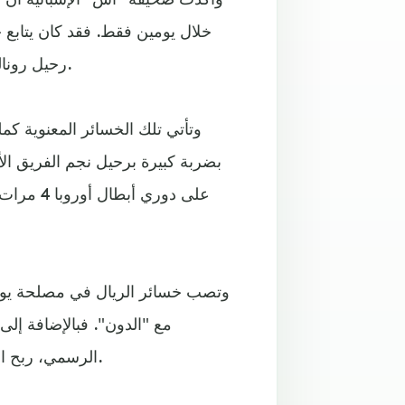
رحيل رونالدو إلى يوفنتوس تراجع عدد المتابعين إلى 30.02 مليون متابع.
وتأتي تلك الخسائر المعنوية كم
بضربة كبيرة برحيل نجم الفريق ال
على دوري
وتصب خسائر الريال في مصلحة يوفن
مع "الدون". فبالإضافة إل
الرسمي، ربح اليوفي 200 مليون يورو في البورصة بسبب التعاقد مع رونالدو.