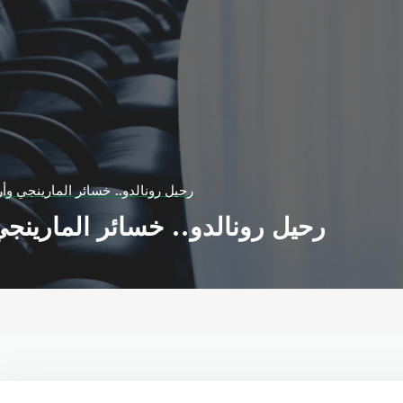
رحيل رونالدو.. خسائر المارينجي وأرب
رحيل رونالدو.. خسائر المارينجي 