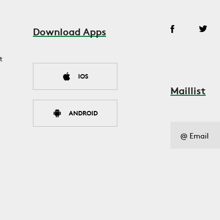
Download Apps
t
IOS
Maillist
ANDROID