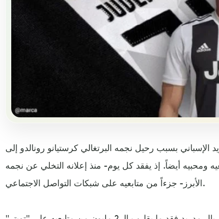
 الإسباني بسبب رحيل نجمه البرتغالي كرستيانو رونالدو إلى
ه ومحبيه أيضاً. إذ يفقد كل يوم- منذ إعلانه التخلي عن نجمه
الأبرز- جزءاً من متابعيه على شبكات التواصل الاجتماعي.
وأكدت صحيفة "آس" الإسبانية أن ريال مدريد فقد ما يقارب الـ 2 مليون من متابعيه على "تويتر"