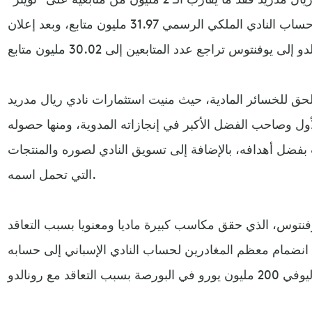
خلال يومين فقط. فقد كان يتابع حساب النادي الملكي الرسمي 31.97 مليون متابع، وبعد إعلان
لحق للخسائر المادية، حيث منيت استثمارات نادي ريال مدريد
أول وصاحب الفضل الأكبر في إنجازاته المدوية، ومنها حصوله
 أبطال أوروبا 4 مرات بفضل أهدافه، بالإضافة إلى تسويق النادي لصوره والمنتجات
التي تحمل اسمه.
توس، الذي حقق مكاسب كبيرة ماديا ومعنويا بسبب التعاقد
ى انضمام معظم المغادرين لحساب النادي الإسباني إلى حسابه