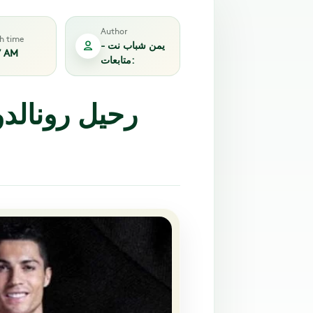
Author
sh time
يمن شباب نت -
7 AM
متابعات:
رحيل رونالدو