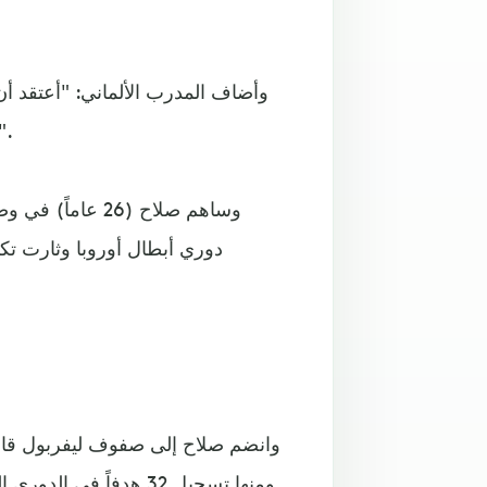
وأضاف المدرب الألماني: "أعتقد 
استثنائياً وقدم الكثير من اللحظات الاستثنائية لكننا نر
وساهم صلاح (26 
دوري أبطال أوروبا وثارت تكه
وانضم صلاح إلى صفوف ليفربول قادما