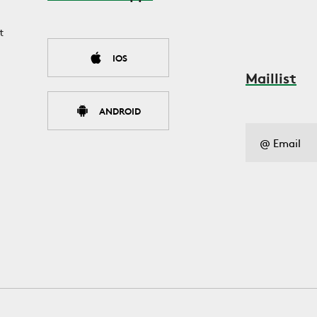
t
IOS
Maillist
ANDROID