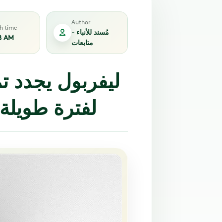
Author
sh time
مُسند للأنباء -
8 AM
متابعات
ليفربول يجدد ت
لفترة طويلة 