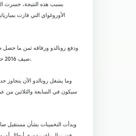
بسبب هذه النتيجة، خسرت الب
الأوروغواي التي فازت بمباريا
ودفع رونالدو ورفاقه ثمن ما حصل ضد
صيف 2016 حين توجت البرتغال بلقب كأس أوروبا للمرة الأولى في تاريخها.
وما يشغل رونالدو الآن يتجاوز حد
وبدأت التخمينات بشأن مستقبل صا
فوز ريال بلقب دوري أبطال أوروبا