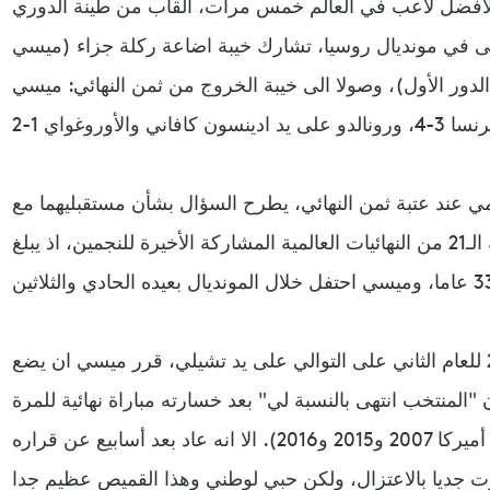
ية لأفضل لاعب في العالم خمس مرات، ألقاب من طينة الدوري
حتى في مونديال روسيا، تشارك خيبة اضاعة ركلة جزاء (ميسي
الدور الأول)، وصولا الى خيبة الخروج من ثمن النهائي: ميسي
لمي عند عتبة ثمن النهائي، يطرح السؤال بشأن مستقبليهما مع
منتخبي بلديهما. وقد تكون النسخة الـ21 من النهائيات العالمية المشاركة الأخيرة للنجمين، اذ يبلغ
بعد خسارة نهائي كوبا أميركا 2016 للعام الثاني على التوالي على يد تشيلي، قرر ميسي ان يضع
 "المنتخب انتهى بالنسبة لي" بعد خسارته مباراة نهائية للمرة
الرابعة (نهائي مونديال 2014،ـ وكوبا أميركا 2007 و2015 و2016). الا انه عاد بعد أسابيع عن قراره