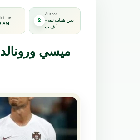
Author
sh time
يمن شباب نت -
8 AM
أ ف ب
ميسي ورونالدو