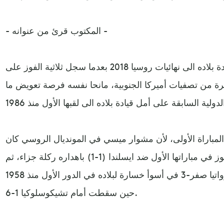
- المكتوب قرئ من عنوانه -
لعب "البعوضة" دورا أساسيا في قيادة بلاده الى نهائيات روسيا 2018 بعدما سجل ثلاثية الفوز على
الجولة الأخيرة من تصفيات أميركا الجنوبية، مانحا نفسه فرصة تعويض ما
لمباراة الأولى، لأن مشوار ميسي في المونديال الروسي كان
شاقا: فرط بفرصة منح بلاده الفوز في مباراتها الأول ضد ايسلندا (1-1) باهداره ركلة جزاء، ثم
مني ورفاقه بهزيمة ساحقة أمام كرواتيا صفر-3 في أسوأ خسارة لبلاده في الدور الأول منذ 1958
حين سقطت أمام تشيكوسلوكيا 1-6.