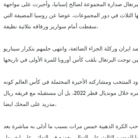
رتغال صدارة المجموعة لصالح إسبانيا، وأجبرت على مواجهة
تها الثلاث في دور المجموعات، عوضا عن روسيا المضيفة التي
سقطت أمام سواريز ورفاقه بثلاثية نظيفة.
 ايران وركلة الجزاء الضائعة، وانتهى حلمهم بتكرار سيناريو
ود المنتخب ومشاركته الأخيرة المحتملة في كأس العالم كونه
سيكون في السابعة والثلاثين من عمره خلال مونديال قطر 2022، بل أن مستقبله مع فريقه ريال
مدريد على المحك ايضا.
حب الكرة الذهبية خمس مرات بسبب ما أدلى به مباشرة بعد
 للموسم الثالث على التوالي بفوزه في النهائي على ليفربول