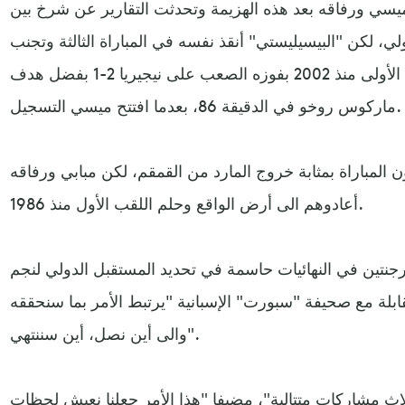
سي ورفاقه بعد هذه الهزيمة وتحدثت التقارير عن شرخ بين
ي، لكن "البيسيليستي" أنقذ نفسه في المباراة الثالثة وتجنب
الخروج من الدور الأول للمرة الأولى منذ 2002 بفوزه الصعب على نيجيريا 2-1 بفضل هدف
ماركوس روخو في الدقيقة 86، بعدما افتتح ميسي التسجيل.
ن المباراة بمثابة خروج المارد من القمقم، لكن مبابي ورفاقه
أعادوهم الى أرض الواقع وحلم اللقب الأول منذ 1986.
رجنتين في النهائيات حاسمة في تحديد المستقبل الدولي لنجم
قابلة مع صحيفة "سبورت" الإسبانية "يرتبط الأمر بما سنحققه
والى أين نصل، أين سننتهي".
لاث مشاركات متتالية"، مضيفا "هذا الأمر جعلنا نعيش لحظات