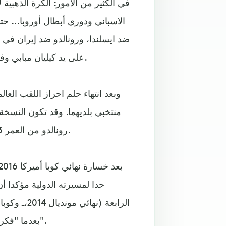
في الكثير من الأمور: الكرة الذهب
الاسباني ودوري أبطال أوروبا... 
ضد ايسلندا، ورونالدو ضد إيران في 
على يد كيليان مبابي وفرنسا 3-4، ورونالدو على يد ادينسون كافاني والأوروغواي 1-2.
وبعد انتهاء حلم احراز اللقب العا
رونالدو من العمر 33 عاما، وميسي احتفل خلال المونديال بعيده الحادي والثلاثين.
حدا لمسيرته الدولية مؤكدا أن
بعدما "فكرت جديا بالاعتزال، ولكن حبي لوطني وهذا القميص عظيم جدا".