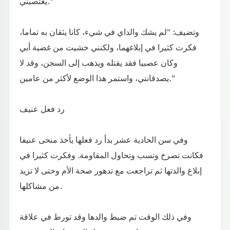
يغتصبني."
وتضيف: "لم يشك والداي في شيء، كانا يثقان به تماما،
فكرت كثيرا في إبلاغهما، ولكنني خشيت من غضبة أبي
وكان عصبيا فقد يقتله ويذهب إلى السجن، وقد لا
يصدقانني، واستمر هذا الوضع لأكثر من عامين."
رد فعل عنيف
وفي سن الحادية عشر بدأ رد فعلها يأخذ منحى عنيفا
فكانت تصرخ وتسب وتحاول المقاومة. وفكرت كثيرا في
إبلاغ والدتها ثم تراجعت مع تدهور صحة الأم وحتى لا تزيد
من مشاكلها.
وفي ذلك الوقت تم ضبط والدها وقد تورط في علاقة