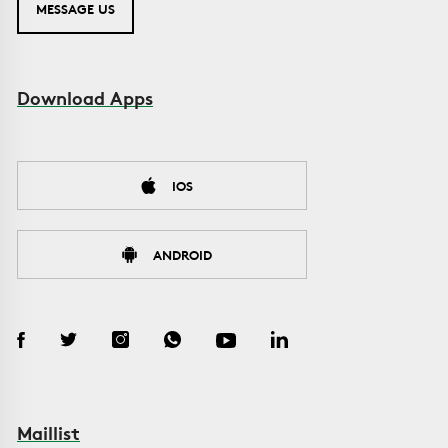
MESSAGE US
Download Apps
IOS
ANDROID
Maillist