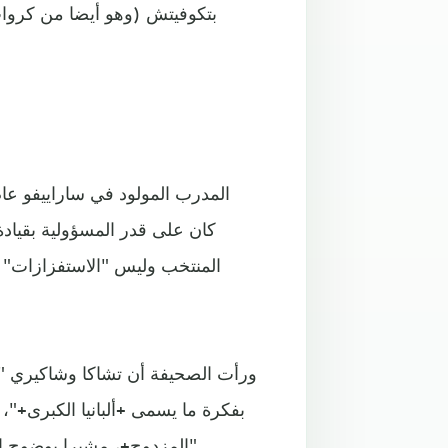
بتكوفيتش (وهو أيضا من كروات 
كان على قدر المسؤولية بقيادة
المنتخب وليس "الاستفزازات" ا
ورأت الصحيفة أن تشاكا وشاكيري "اح
بفكرة ما يسمى +ألبانيا الكبرى+"،
المزدوج+، مشيرا بوضوح إلى أصوله الألبانية، كان يركض في الملعب لتصوره الكاميرات".