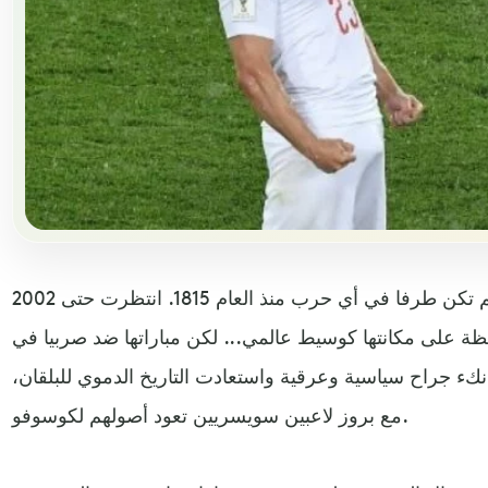
حافظت سويسرا على حيادها ولم تكن طرفا في أي حرب منذ العام 1815. انتظرت حتى 2002
فظة على مكانتها كوسيط عالمي... لكن مباراتها ضد صربيا في
كء جراح سياسية وعرقية واستعادت التاريخ الدموي للبلقان،
مع بروز لاعبين سويسريين تعود أصولهم لكوسوفو.