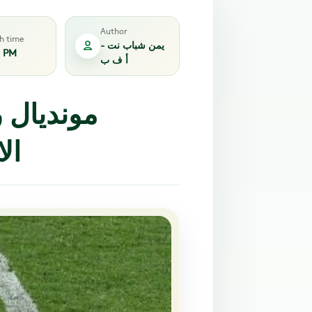
Author
sh time
يمن شباب نت -
2 PM
أ ف ب
مونديال 
ال