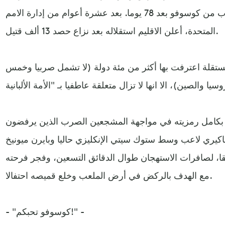
فاضطرت قواتها الى الانسحاب من كوسوفو بعد 78 يوما. بعد عشرة أعوام من إدارة الامم
المتحدة، أعلن الاقليم استقلاله بعد نزاع حصد 13 ألف قتيل.
تقلة اعترفت بها أكثر من مئة دولة (لا تشمل صربيا وخمس
 بكامل رمزيته في مواجهة المشجعين الصرب الذين يرفضون
كيري لاعب وسط ستوك سيتي الإنكليزي حاليا وبايرن ميونيخ
ابقا، لصافرات الاستهجان طوال الدقائق التسعين، وفجر فرحته
مع الهدف بالركض في أرض الملعب وخلع قميصه احتفالا.
- "كوسوفو تحبكم!" -