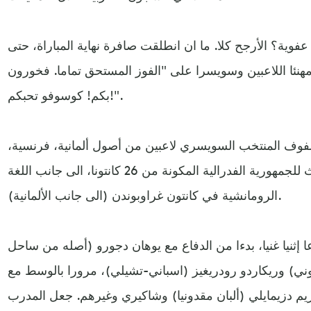
وية؟ الأرجح كلا. ما ان انطلقت صافرة نهاية المباراة، حتى
ئا اللاعبين وسويسرا على "الفوز المستحق تماما. فخورون
بكم! كوسوفو تحبكم!".
ف المنتخب السويسري لاعبين من أصول ألمانية، فرنسية،
إيطالية، وهي اللغات الرسمية الثلاث للجمهورية الفدرالية المكونة من 26 كانتونا، الى جانب اللغة
الرومانشية في كانتون غراوبوندن (الى جانب الألمانية).
ثنيا غنيا، بدءا من الدفاع مع يوهان دجورو (أصله من ساحل
وني) وريكاردو رودريغيز (اسباني-تشيلي)، مرورا بالوسط مع
يريم دزيمايلي (ألبان مقدونيا) وشاكيري وغيرهم. جعل المدرب