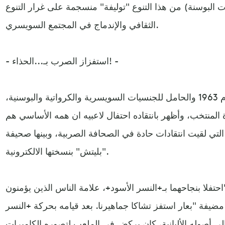
البوسنة) من هذا التنوع "توليفة" منسجمة على غرار التنوع
الثقافي والإندماج في المجتمع السويسري.
- استفزاز الصرب بـ...الحذاء! -
المدرب المولود في ساراييفو عام 1963 والحامل للجنسيات السويسرية والكرواتية والبوسنية،
 المنتخب، وأظهر بانتقاده احتفال لاعبيه ان همه الأساسي هم
لتي لقيت انتقادات حادة في الصحافة الصربية، وبينها صحيفة
"بليتش" بنسختها الالكترونية.
تفلا بنجاحهما بـ+النسر الأسود+، علامة الناس الذين يؤمنون
 مضيفة "بعار استفز تشاكا جماهيرنا. بعد قيامه بحركة +النسر