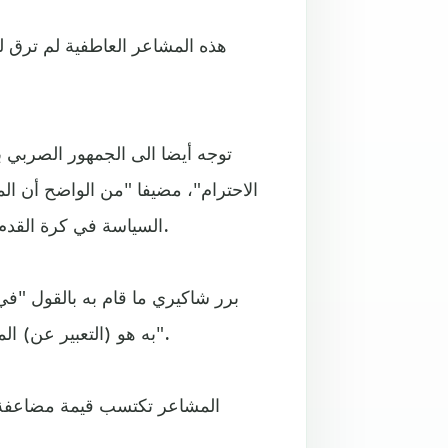
هذه المشاعر العاطفية لم ترق ل
توجه أيضا الى الجمهور الصربي ب
الاحترام"، مضيفا "من الواضح أن الم
السياسة في كرة القدم إن كان داخل الملعب أو خارجه، ويجب أن نركز" على اللعبة.
برر شاكيري ما قام به بالقول "في
به هو (التعبير عن) المشاعر وحسب. أنا سعيد بتسجيل الهدف، هذا كل ما في الأمر".