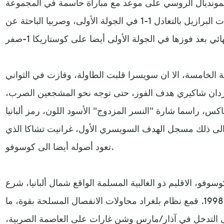
 المونديال الروسي على موعد مع مباراة حاسمة في المجموعة
الخامسة، بين سويسرا التي فاجأت البرازيل بالتعادل 1-1 في الجولة الأولى، وصربيا الباحثة عن
 الخامسة، الا ان سويسرا قلبت الطاولة، وفازت في الثواني
 ما ان سجل شيردان شاكيري هدف الفوز، حتى توجه نحو المشجعين الصرب،
، راسما شارة "النسر المزدوج" الأسود اللون، رمز ألبانيا
الى ذلك مسجل الهدف السويسري الأول، غرانيت تشاكا الذي
تعود أصوله أيضا الى كوسوفو.
وسوفو، الاقليم ذو الغالبية المسلمة الواقع شمال ألبانيا، شرع
في حملة انفصال عن صربيا عام 1998. قمع نظام بلغراد محاولات الانفصال المسلحة بقوة، ما
التدخل في آذار/مارس وشن غارات على العاصمة الصربية،