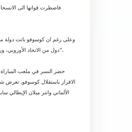
وعلى رغم ان كوسوفو باتت دولة مس
دول من الاتحاد الأوروبي، وروسيا والصين)، الا انها لا تزال متعلقة عاطفيا بـ "الأمة الألبانية".
حضر النسر في ملعب المباراة
الاقرار باستقلال كوسوفو. تعرض شا
الألماني وانتر ميلان الإيطالي س