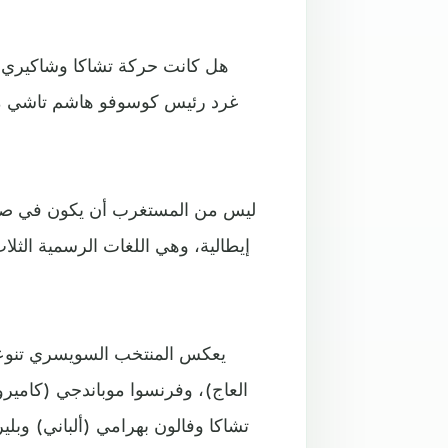
هل كانت حركة تشاكا وشاكيري عف
غرد رئيس كوسوفو هاشم تاشي مهن
ليس من المستغرب أن يكون في صفو
يعكس المنتخب السويسري تنوعا إ
العاج)، وفرنسوا موباندجي (كامير
تشاكا وفالون بهرامي (ألباني) وبل