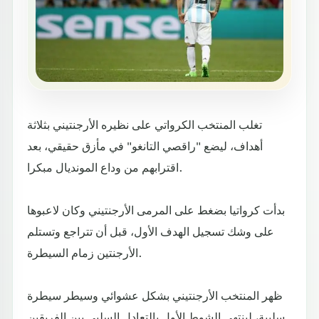
تغلب المنتخب الكرواتي على نظيره الأرجنتيني بثلاثة
أهداف، ليضع "راقصي التانغو" في مأزق حقيقي، بعد
اقترابهم من وداع المونديال مبكرا.
بدأت كرواتيا بضغط على المرمى الأرجنتيني وكان لاعبوها
على وشك تسجيل الهدف الأول، قبل أن تتراجع وتستلم
الأرجنتين زمام السيطرة.
ظهر المنتخب الأرجنتيني بشكل عشوائي وسيطر سيطرة
سلبية، لينتهي الشوط الأول بالتعادل السلبي بين الفريقين.