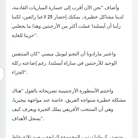
وأضاف "نحن الآن أقرب إلى خسارة المباريات القادمة،
لدينا مشاكل خطيرة.. يمكنك إحضار 25 لاعبا رائعين، لكننا
رأينا أن آيسلندا عملت أكثر من الأرجنتين وهذا ما يجعلني
حزينا للغاية".
واعتبر مارادونا أن النجم ليونيل ميسي "كان المتنفس
الوحيد للأرجنتين في مباراة آيسلندا، رغم إضاعته ركلة
الجزاء".
واختتم الأسطورة الأرجنتينية تصريحاته بالقول "هناك
مشكلة خطيرة ستواجه الفريق، خاصة عند مواجهة نيجيريا،
وهي أن المنتخب الأفريقي يملك الخبرة ويعرف كيف
يسجل الأهداف".
وتتصدر كرواتيا ترتيب المجموعة الرابعة برصيد ثلاثة نقاط