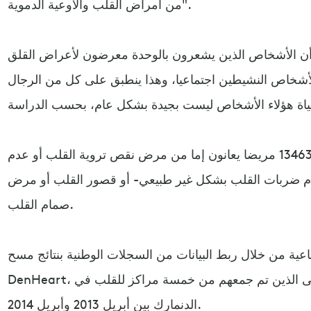
من أمراض القلب والأوعية الدموية".
ن الأشخاص الذين يشعرون بالوحدة معرضون لأعراض القلق
الأشخاص النشيطين اجتماعيا، وهذا ينطبق على كل من الرجال
وتضمنت الدراسة بيانات أخذت من 13463 مريضا يعانون إما من مرض نقص تروية القلب أو عدم
ام ضربات القلب بشكل غير طبيعي- أو قصور القلب أو مرض
صمام القلب.
عية من خلال ربط البيانات من السجلات الوطنية بنتائج مسح
DenHeart، والذي تم إعطاؤه لجميع المرضى الذين تم جمعهم من خمسة مراكز للقلب في
الدنمارك بين أبريل 2013 وأبريل 2014.