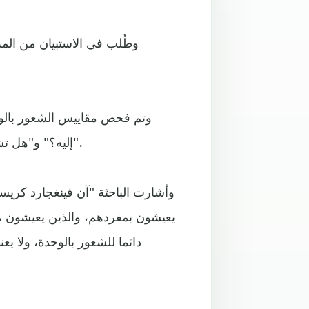
وطُلب في الاستبيان من المر
وتم فحص مقاييس الشعور بالو
إليه؟" و"هل تشعر أنك وحيد في بعض الأحيان رغم أنك تكون مع شخص ما؟".
وأشارت الباحثة "آن فينغجارد كريس
يعيشون بمفردهم، والذين يعيشون م
دائما للشعور بالوحدة، ولا 