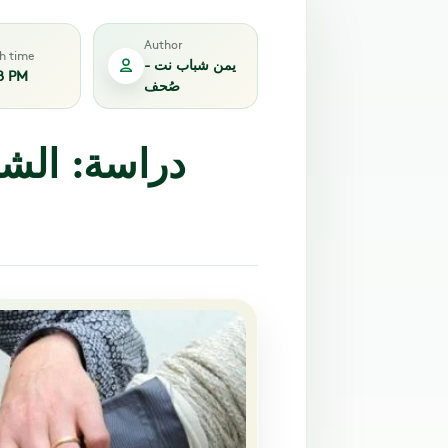
Author
sh time
يمن شباب نت -
8 PM
صُحف
دراسة: الش