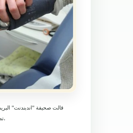
قالت صحيفة "اندبندنت" البريط
تضاعف من خطر الوفاة بسبب أمراض القلب والأوعية الدموية.