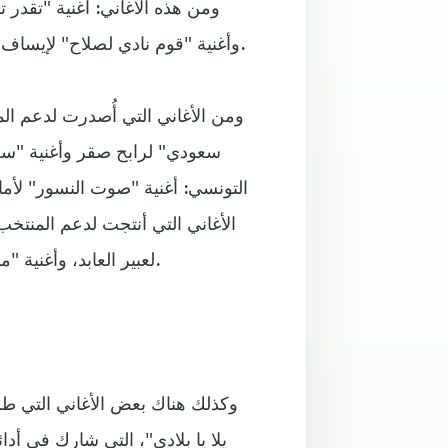
وأغنية "قوم نادي لصلاح" لإيساف وغيرها الكثير من الأغاني التي أنتجت لدعم المنتخب المصري.
ومن الأغاني التي أُصدرت لدعم المن
سعودي" لرابح صقر وأغنية "سعو
التونسي: أغنية "صوت النسور" لأمان
الأغاني التي أنتجت لدعم المنتخب ا
لعبير العابد، وأغنية "ملحمة الأبطال" التي شارك فيها 140 فنانا وفنانة لدعم المغرب.
وكذلك هناك بعض الأغاني التي طرح
يلا يا بلادي"، التي شارك في أ