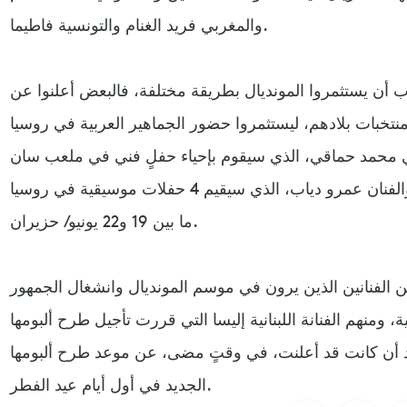
والمغربي فريد الغنام والتونسية فاطيما.
ب أن يستثمروا المونديال بطريقة مختلفة، فالبعض أعلنوا عن
نتخبات بلادهم، ليستثمروا حضور الجماهير العربية في روسيا
صري محمد حماقي، الذي سيقوم بإحياء حفلٍ فني في ملعب سان
بطرسبرغ يوم 18 يونيو/ حزيران، والفنان عمرو دياب، الذي سيقيم 4 حفلات موسيقية في روسيا
ما بين 19 و22 يونيو/ حزيران.
ن الفنانين الذين يرون في موسم المونديال وانشغال الجمهور
ية، ومنهم الفنانة اللبنانية إليسا التي قررت تأجيل طرح ألبومها
د أن كانت قد أعلنت، في وقتٍ مضى، عن موعد طرح ألبومها
الجديد في أول أيام عيد الفطر.