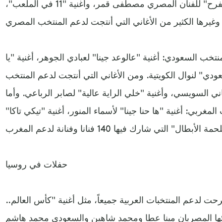
ومن هذه الأغاني: أغنية "تقدر تفرح" للفنان المصري مصطفى قمر، وأغنية "11 في الملعب"،
تخب السعودي: أغنية "عالوعد جينا" لعبادي الجوهر، أغنية "يا
دي" لنوال الكويتية. ومن الأغاني التي أنتجت لدعم المنتخب
ي السويسي، وأغنية "خلي الراية عالية" لصابر الرباعي. وأما
لمغربي: أغنية "ها حنا جينا" لأسماء المنور، أغنية "تيكي تاكا"
حفلات في روسيا
ت لدعم المنتخبات العربية جميعاً، مثل أغنية "كأس العالم..
دائها المصريان مينا عطا ومحمد شاهين والسعودي محمد هاشم