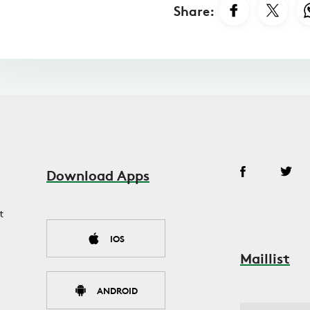
Share:
Download Apps
t
IOS
Maillist
ANDROID