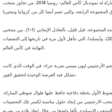
فشل منتخب الأرجنتين- في أول مباراة له بمونديال كأس العالم- روسيا 2018، من تجاوز منتخب
وانتهت المباراة الافتتاحية لفرق هذه المجموعة، قبل قليل، بالتعادل الإيجابي (1-1)، بين منتخبي
الارجنتين (وصيف كأس العالم 2014)، وأيسلندا، التي تتأهل لأول مرة في تاريخها إلى التصفيات
النهائية في كأس العالم.
نجم الأرجنتيني ليون ميسي ضربة جزاء، في الوقت الذي كانت
تشكل فيه الفرصة الوحيدة لتحقيق الفوز.
لشوط الأول بخطة دفاعية حافظ عليها طوال شوطي المباراة،
منتخب الارجنتيني من إيجاد حلول مناسبة لكسر تلك التحصينات
لمنتخب الايسلندي تألقا واضحا من خلال إنقاذ بلاده من ضربة