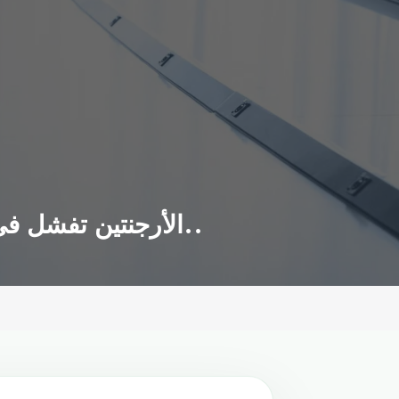
الأرجنتين تفشل في تجاوز أضعف فرق المجموعة الرابعة في مونديال روسيا 2018..