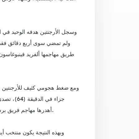
طريق مهاجمها ألفريد فينبوغاسون
ومع ضغط هجومي كثيف للأرجنتين ود
جزاء في ال
أهدرها مهاجم فريق برشلونة الإسباني، بعد أن تصدى لها حارس مرمى إيسلندا بنجاح.
وبهذه النتيجة يكون منتخب أي