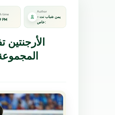
Author
sh time
يمن شباب نت -
9 PM
خاص:
الأرجنتين 
المجموعة 