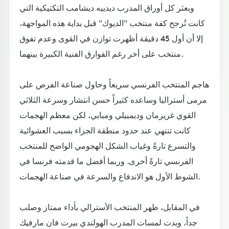
وبعثر كل أوراق المدرب ديدييه ديشامب التكتيكية التي
كانت تُرجح كفة منتخب "الديوك" قبل بداية هذه المواجهة،
إلا أن أول 45 دقيقة أظهرت توازن في القوى وعدم تفوق
منتخب على أخر رغم الفوارق الفنية الكبيرة بينهما.
هاجم المنتخب الفرنسي سريعاً وحاول صناعة الفرص على
مرمى أستراليا وساعده كثيراً حسن انتشار وسرعة الثلاثي
القوي غريزمان وديمبيلي ومبابي، لكن معظم الهجمات
كانت تنتهي عند حدود منطقة الجزاء بسبب العشوائية
والتسرع تارةً وغياب الشكل الهجومي الواضح للمنتخب
الفرنسي تارةً أخرى. وربما أفضل ما قدمته فرنسا في
الشوط الأول هو الاندفاع والسرعة في صناعة الهجمات.
في المقابل، ظهر المنتخب الأسترالي بأداء ممتاز وصلب
جداً، وبدت لمسات المدرب الهولندي بيرت فان مارفيك