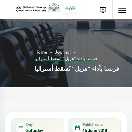
AR
Home
Journal
فرنسا بأداء "هزيل" تُسقط أستراليا
فرنسا بأداء "هزيل" تُسقط أستراليا
Day
Publish date
Saturday
16 June 2018