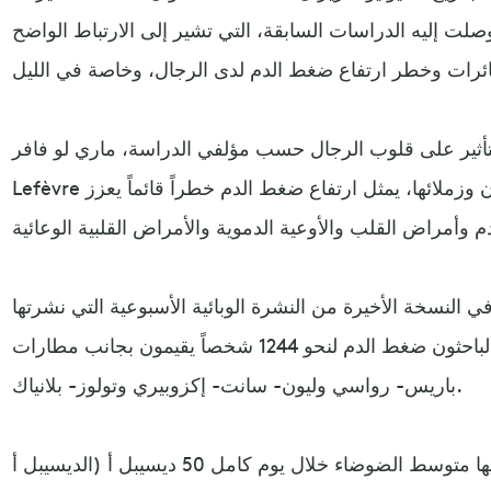
ت إليه الدراسات السابقة، التي تشير إلى الارتباط الواضح
ثير على قلوب الرجال حسب مؤلفي الدراسة، ماري لو فافر Marie
Lefèvre من جامعة كلود برنار في ليون وزملائها، يمثل ارتفاع ضغط الدم خطراً قائماً يعزز
ي النسخة الأخيرة من النشرة الوبائية الأسبوعية التي نشرتها
وكالة الصحة العمومية، احتسب الباحثون ضغط الدم لنحو 1244 شخصاً يقيمون بجانب مطارات
باريس- رواسي وليون- سانت- إكزوبيري وتولوز- بلانياك.
يعيش هؤلاء في مناطق يتجاوز فيها متوسط الضوضاء خلال يوم كامل 50 ديسيبل أ (الديسيبل أ