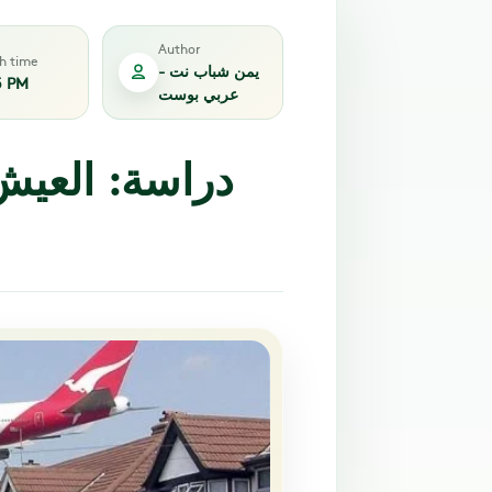
Author
sh time
يمن شباب نت -
5 PM
عربي بوست
دراسة: العيش