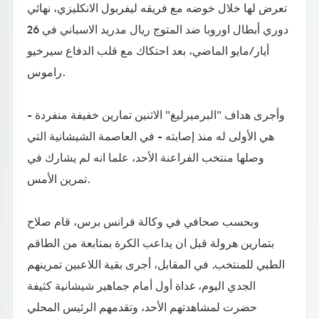
تعرض لها خلال خوضه مع فريقه ليفربول الانكليزي، نهائي
دوري أبطال اوروبا ضد المتوج ريال مدريد الاسباني في 26
أيار/مايو الماضي، بعد احتكاك مع قلب الدفاع سيرخيو
راموس.
وأجرى هداف "البرميرليغ" الاثنين تمارين خفيفة منفردة -
هي الأولى له منذ إصابته - في العاصمة الشيشانية التي
وصلها منتخب الفراعنة الأحد، علما انه لم يشارك في
تمرين الأمس.
وبحسب صحافي في وكالة فرانس برس، قام صلاح
بتمارين هرولة قبل ان يداعب الكرة بمتابعة من الطاقم
الطبي للمنتخب. في المقابل، أجرى بقية اللاعبين تمرينهم
الجدي اليوم، غداة أول أمام جماهير شيشانية كثيفة
حضرت لمشاهدتهم الأحد، وتقدمهم الرئيس المحلي