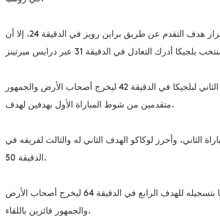
بادر المنتخب الكوستاريكي بإحراز هدف التقدم عن طريق براين رويز في الدقيقة 24، إلا أن
وأضاف روميلو لوكاكو الهدف الثاني لبلجيكا في الدقيقة 42 ليخرج أصحاب الأرض والجمهور
متقدمين من شوط المباراة الأول بهدفين لهدف.
راة الثاني، وأحرز لوكاكو الهدف الثاني له والثالث لفريقه في
الدقيقة 50.
واختتم ميشي باتشواي أهداف بلجيكا بتسجيله للهدف الرابع في الدقيقة 64 ليخرج أصحاب الأرض
والجمهور فائزين باللقاء.