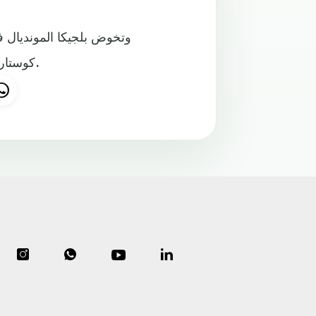
وتخوض بلجيكا المونديال ف
كوستاريكا في المجموعة الخامسة بجانب البرازيل وسويسرا وصربيا.