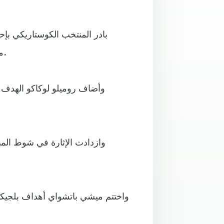
منتخب بلجيكا أدرك التعادل في الدقيقة 31 عبر درايس ميرتينز.
وازدادت الإثارة في شوط المبا