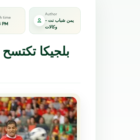
Author
sh time
يمن شباب نت -
4 PM
وكالات
بلجيكا تكتسح ك